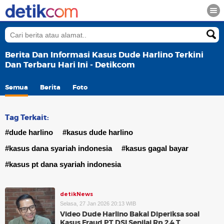
Berita Dan Informasi Kasus Dude Harlino Terkini
Dan Terbaru Hari Ini - Detikcom
Semua
Berita
Foto
Tag Terkait:
#dude harlino
#kasus dude harlino
#kasus dana syariah indonesia
#kasus gagal bayar
#kasus pt dana syariah indonesia
detikNews
Selasa, 27 Jan 2026 20:13 WIB
Video Dude Harlino Bakal Diperiksa soal
Kasus Fraud PT DSI Senilai Rp 2,4 T