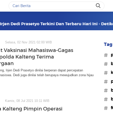
rjen Dedi Prasetyo Terkini Dan Terbaru Hari Ini - Deti
Selasa, 02 Nov 2021 02:00 WIB
Tag 
t Vaksinasi Mahasiswa-Gagas
#p
polda Kalteng Terima
rgaan
#b
ng, Irjen Dedi Prasetyo dinilai berperan dapat percepatan
#k
asiswa. Dedi juga dinilai telah berupaya mewujudkan zona hijau
#p
#b
#b
Kamis, 08 Jul 2021 10:11 WIB
#f
 Kalteng Pimpin Operasi