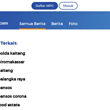
Daftar MPC
Masuk
kcom
Semua Berita
Berita
Foto
Terkait:
olda kalteng
iromakassar
alteng
alangka raya
ansos
ansos corona
ood estate