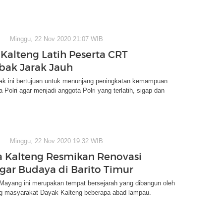
Minggu, 22 Nov 2020 21:07 WIB
Kalteng Latih Peserta CRT
ak Jarak Jauh
ak ini bertujuan untuk menunjang peningkatan kemampuan
a Polri agar menjadi anggota Polri yang terlatih, sigap dan
Minggu, 22 Nov 2020 19:32 WIB
 Kalteng Resmikan Renovasi
agar Budaya di Barito Timur
Mayang ini merupakan tempat bersejarah yang dibangun oleh
 masyarakat Dayak Kalteng beberapa abad lampau.