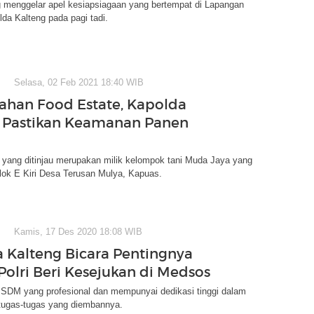
g menggelar apel kesiapsiagaan yang bertempat di Lapangan
da Kalteng pada pagi tadi.
Selasa, 02 Feb 2021 18:40 WIB
Lahan Food Estate, Kapolda
 Pastikan Keamanan Panen
 yang ditinjau merupakan milik kelompok tani Muda Jaya yang
Blok E Kiri Desa Terusan Mulya, Kapuas.
Kamis, 17 Des 2020 18:08 WIB
 Kalteng Bicara Pentingnya
olri Beri Kesejukan di Medsos
SDM yang profesional dan mempunyai dedikasi tinggi dalam
tugas-tugas yang diembannya.