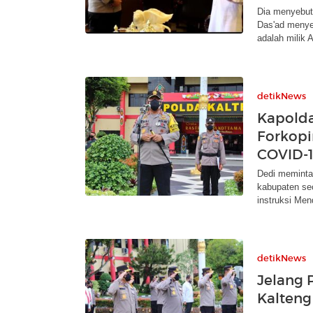
Dia menyebut 
Das'ad menye
adalah milik A
detikNews
Kapolda
Forkopi
COVID-
Dedi meminta
kabupaten se
instruksi Men
detikNews
Jelang 
Kalteng