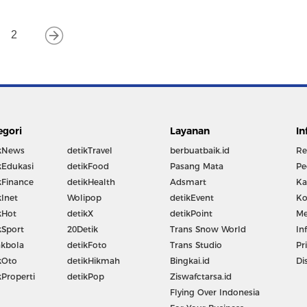
2
egori
Layanan
In
kNews
detikTravel
berbuatbaik.id
Re
kEdukasi
detikFood
Pasang Mata
Pe
kFinance
detikHealth
Adsmart
Ka
kInet
Wolipop
detikEvent
Ko
kHot
detikX
detikPoint
Me
kSport
20Detik
Trans Snow World
In
kbola
detikFoto
Trans Studio
Pr
kOto
detikHikmah
Bingkai.id
Di
kProperti
detikPop
Ziswafctarsa.id
Flying Over Indonesia