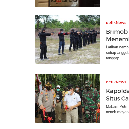
detikNews
Brimob 
Menemb
Latihan nemb
setiap anggot
tanggap.
detikNews
Kapolda
Situs C
Makam Putri 
nenek moyang