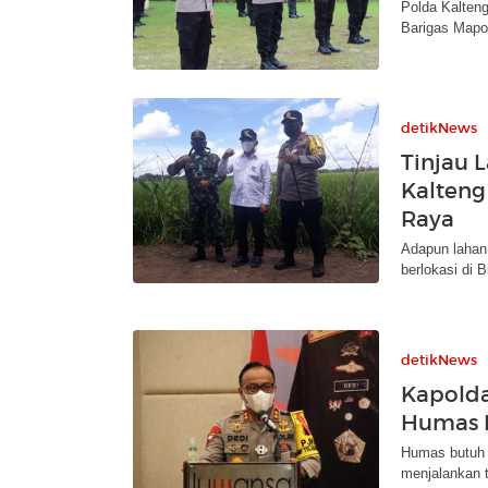
Polda Kalten
Barigas Mapol
detikNews
Tinjau 
Kalteng
Raya
Adapun lahan
berlokasi di 
detikNews
Kapolda
Humas P
Humas butuh 
menjalankan 