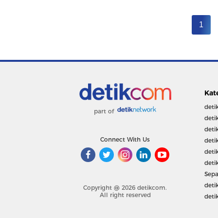
1
Kat
deti
part of
deti
deti
Connect With Us
deti
deti
deti
Sepa
deti
Copyright @ 2026 detikcom.
All right reserved
deti