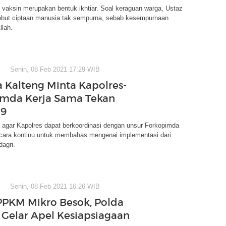
vaksin merupakan bentuk ikhtiar. Soal keraguan warga, Ustaz
but ciptaan manusia tak sempurna, sebab kesempurnaan
llah.
Senin, 08 Feb 2021 17:29 WIB
 Kalteng Minta Kapolres-
mda Kerja Sama Tekan
19
 agar Kapolres dapat berkoordinasi dengan unsur Forkopimda
cara kontinu untuk membahas mengenai implementasi dari
dagri.
Senin, 08 Feb 2021 16:26 WIB
PPKM Mikro Besok, Polda
 Gelar Apel Kesiapsiagaan