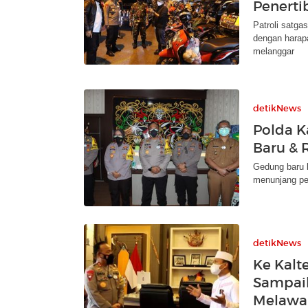
Penerti
Patroli satga
dengan harap
melanggar
detikNews
Polda K
Baru & R
Gedung baru 
menunjang pe
detikNews
Ke Kalte
Sampaik
Melawa