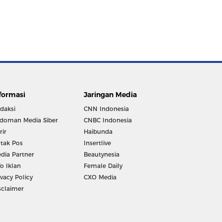
formasi
Jaringan Media
daksi
CNN Indonesia
doman Media Siber
CNBC Indonesia
rir
Haibunda
tak Pos
Insertlive
dia Partner
Beautynesia
fo Iklan
Female Daily
ivacy Policy
CXO Media
sclaimer