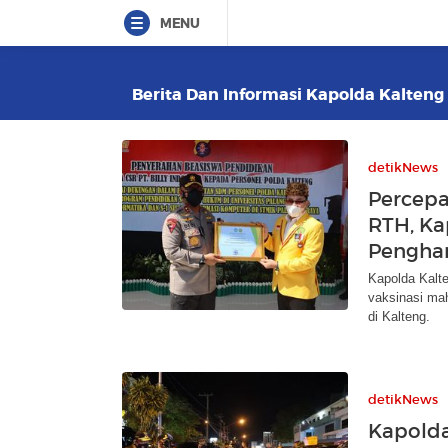
MENU
Berita Dan Informasi Kapolda Kalteng I
detikNews
Percepa
RTH, Ka
Pengha
Kapolda Kalte
vaksinasi mah
di Kalteng.
detikNews
Kapolda