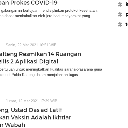
ban Prokes COVID-19
#k
s gabungan ini bertujuan mendisiplinkan protokol kesehatan,
#
an dapat menimbulkan efek jera bagi masyarakat yang
#t
Senin, 22 Mar 2021 16:51 WIB
alteng Resmikan 14 Ruangan
ilis 2 Aplikasi Digital
bertujuan untuk meningkatkan kualitas sarana-prasarana guna
rsonel Polda Kalteng dalam menjalankan tugas
Jumat, 12 Mar 2021 17:39 WIB
ng, Ustad Das'ad Latif
an Vaksin Adalah Ikhtiar
n Wabah