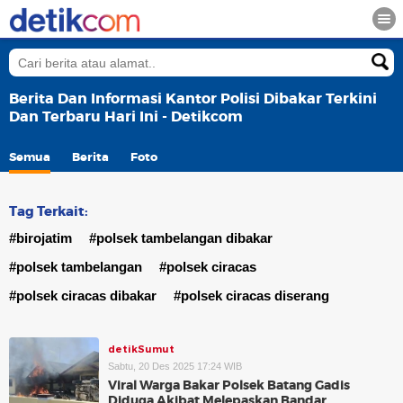
Berita Dan Informasi Kantor Polisi Dibakar Terkini
Dan Terbaru Hari Ini - Detikcom
Semua
Berita
Foto
Tag Terkait:
#birojatim
#polsek tambelangan dibakar
#polsek tambelangan
#polsek ciracas
#polsek ciracas dibakar
#polsek ciracas diserang
detikSumut
Sabtu, 20 Des 2025 17:24 WIB
Viral Warga Bakar Polsek Batang Gadis
Diduga Akibat Melepaskan Bandar