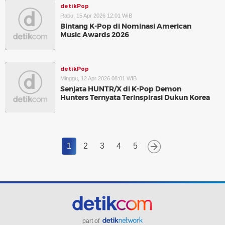
detikPop
Rabu, 15 Apr 2026 12:01 WIB
Bintang K-Pop di Nominasi American
Music Awards 2026
detikPop
Minggu, 12 Apr 2026 08:01 WIB
Senjata HUNTR/X di K-Pop Demon
Hunters Ternyata Terinspirasi Dukun Korea
1
2
3
4
5
part of