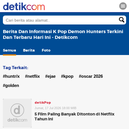
Berita Dan Informasi K Pop Demon Hunters Terkini
Dan Terbaru Hari Ini - Detikcom
Semua
Berita
Foto
Tag Terkait:
#huntr/x
#netflix
#ejae
#kpop
#oscar 2026
#golden
detikPop
Jumat, 17 Jul 2026 18:00 WIB
5 Film Paling Banyak Ditonton di Netflix
Tahun Ini