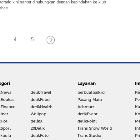
adrado kini santer dihubungkan dengan kepindahan ke klub
ahce.
4
5
egori
Layanan
In
kNews
detikTravel
berbuatbaik.id
Re
kEdukasi
detikFood
Pasang Mata
Pe
kFinance
detikHealth
Adsmart
Ka
kInet
Wolipop
detikEvent
Ko
kHot
detikX
detikPoint
Me
kSport
20Detik
Trans Snow World
In
kbola
detikFoto
Trans Studio
Pr