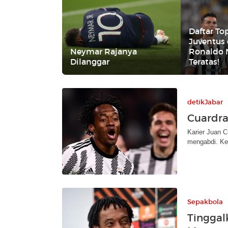
Daftar To
Juventus 
Neymar Rajanya
Ronaldo 
Dilanggar
Teratas!
detikJabar
Cuardra
Karier Juan C
mengabdi. Kem
Sepakbola
Tinggal