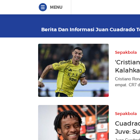
MENU
Berita Dan Informasi Juan Cuadrado Te
Sepakbola
'Cristia
Kalahka
Cristiano Ron
empat. CR7 di
Sepakbola
Cuadrad
Juve: S