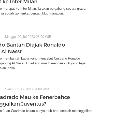
 ke Inter Milan
 merapat ke Inter Milan. Ia akan bergabung secara gratis,
i ia sudah tak terikat dengan klub manapun.
Minggu, 09 Jul 2023 06:00 WIB
o Bantah Diajak Ronaldo
Al Nassr
o membantah kabar yang menyebut Cristiano Ronaldo
gabung Al Nassr. Cuadrado masih mencari klub yang tepat
elanjutnya.
Senin, 03 Jul 2023 04:00 WIB
uadrado Mau ke Fenerbahce
nggalkan Juventus?
an Juan Cuadrado belum punya klub baru setelah meninggalkan