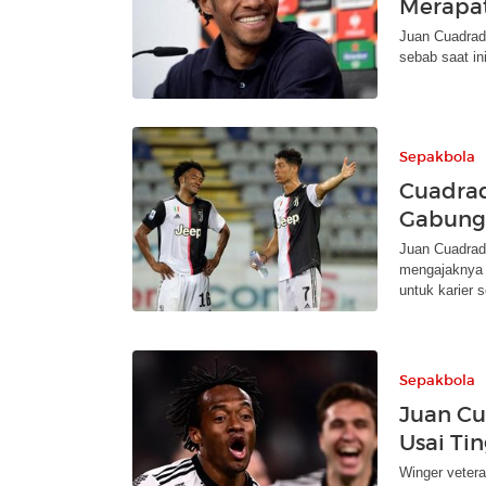
Merapat
Juan Cuadrado
sebab saat in
Sepakbola
Cuadrad
Gabung 
Juan Cuadrad
mengajaknya 
untuk karier s
Sepakbola
Juan C
Usai Ti
Winger veter