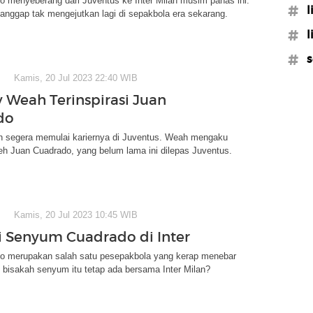
o menyeberang dari Juventus ke Inter Milan musim panas ini.
#l
ianggap tak mengejutkan lagi di sepakbola era sekarang.
#l
#s
Kamis, 20 Jul 2023 22:40 WIB
 Weah Terinspirasi Juan
do
 segera memulai kariernya di Juventus. Weah mengaku
oleh Juan Cuadrado, yang belum lama ini dilepas Juventus.
Kamis, 20 Jul 2023 10:45 WIB
 Senyum Cuadrado di Inter
o merupakan salah satu pesepakbola yang kerap menebar
 bisakah senyum itu tetap ada bersama Inter Milan?