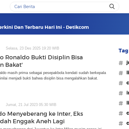
rkini Dan Terbaru Hari Ini - Detikcom
Selasa, 23 Des 2025 19:20 WIB
Tag 
no Ronaldo Bukti Disiplin Bisa
#j
n Bakat'
#l
aldo masih prima sebagai pesepakbola kendati sudah berkepala
nilai menjadi bukti bahwa disiplin bisa mengalahkan bakat.
#c
#i
#l
Jumat, 21 Jul 2023 05:30 WIB
#c
o Menyeberang ke Inter, Eks
udah Enggak Aneh Lagi
#c