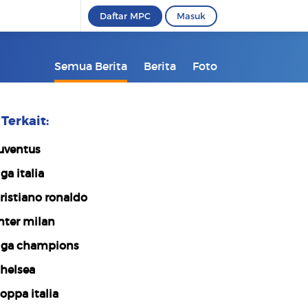
Daftar MPC
Masuk
Semua Berita
Berita
Foto
Terkait:
uventus
iga italia
ristiano ronaldo
nter milan
iga champions
helsea
oppa italia