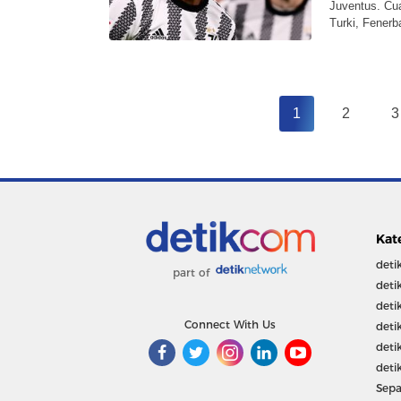
Juventus. Cu
Turki, Fenerb
1
2
3
Kat
deti
part of
deti
deti
Connect With Us
deti
deti
deti
Sepa