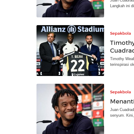
Juan Cuadrad
Langkah ini d
Sepakbola
Timothy
Cuadra
Timothy Weah
terinspirasi 
Sepakbola
Menanti
Juan Cuadrad
senyum. Kini,