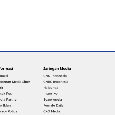
formasi
Jaringan Media
daksi
CNN Indonesia
doman Media Siber
CNBC Indonesia
rir
Haibunda
tak Pos
Insertlive
dia Partner
Beautynesia
fo Iklan
Female Daily
ivacy Policy
CXO Media