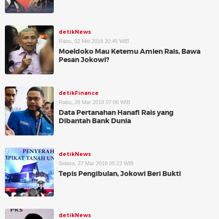
detikNews
Rabu, 02 Mei 2018 20:45 WIB
Moeldoko Mau Ketemu Amien Rais, Bawa
Pesan Jokowi?
detikFinance
Rabu, 28 Mar 2018 07:06 WIB
Data Pertanahan Hanafi Rais yang
Dibantah Bank Dunia
detikNews
Selasa, 27 Mar 2018 05:22 WIB
Tepis Pengibulan, Jokowi Beri Bukti
detikNews