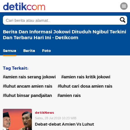
Berita Dan Informasi Jokowi Dituduh Ngibul Terkini
Dan Terbaru Hari Ini - Detikcom
Semua
Berita
Foto
Tag Terkait:
#amien rais serang jokowi
#amien rais kritik jokowi
#luhut ancam amien rais
#luhut cari dosa amien rais
#luhut binsar pandjaitan
#amien rais
detikNews
Sabtu, 28 Jul 2018 10:23 WIB
Debat-debat Amien Vs Luhut