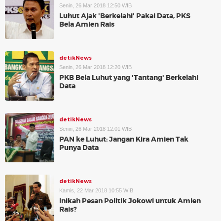
Senin, 26 Mar 2018 12:50 WIB
Luhut Ajak 'Berkelahi' Pakai Data, PKS
Bela Amien Rais
detikNews
Senin, 26 Mar 2018 12:20 WIB
PKB Bela Luhut yang 'Tantang' Berkelahi
Data
detikNews
Senin, 26 Mar 2018 12:01 WIB
PAN ke Luhut: Jangan Kira Amien Tak
Punya Data
detikNews
Kamis, 22 Mar 2018 10:55 WIB
Inikah Pesan Politik Jokowi untuk Amien
Rais?