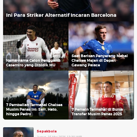
Ini Para Striker Alternatif Incaran Barcelona
Saat Barisan Penyerang Mahal
Nama-nama Calon Pengganti
Chelsea Mejan di Depan
Casemiro yang Dibidik MU
Gawang Palace
7 Pembelian Termahal Chelsea
Musim Panas Ini: Sarr, Hato,
7 Pemain Termahal di Bursa
hingga Pedro
Transfer Musim Panas 2025
Sepakbola