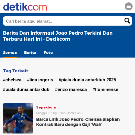
Berita Dan Informasi Joao Pedro Terkini Dan
Terbaru Hari Ini - Detikcom
Semua
Berita
Foto
Tag Terkait:
#chelsea
#liga inggris
#piala dunia antarklub 2025
#piala dunia antarklub
#enzo maresca
#fluminense
Sepakbola
Minggu, 02 Agu 2026 19:00 WIB
Barca Lirik Joao Pedro, Chelsea Siapkan
Kontrak Baru dengan Gaji 'Wah'