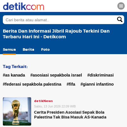
Berita Dan Informasi Jibril Rajoub Terkini Dan
Terbaru Hari Ini - Detikcom
Semua
Berita
Foto
Tag Terkait:
#as kanada
#asosiasi sepakbola israel
#diskriminasi
#federasi sepakbola palestina
#fifa
#gianni infantino
detikNews
Sabtu, 13 Jun 2026 22:09 WIB
Cerita Presiden Asosiasi Sepak Bola
Palestina Tak Bisa Masuk AS-Kanada