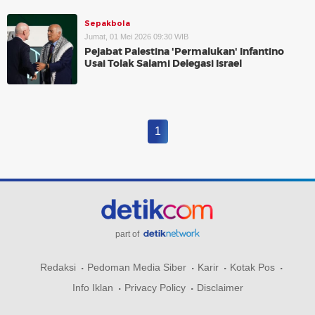
Sepakbola
Jumat, 01 Mei 2026 09:30 WIB
Pejabat Palestina 'Permalukan' Infantino
Usai Tolak Salami Delegasi Israel
1
part of
Redaksi
Pedoman Media Siber
Karir
Kotak Pos
Info Iklan
Privacy Policy
Disclaimer