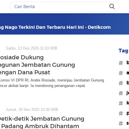
 Nago Terkini Dan Terbaru Hari Ini - Detikcom
Sabtu, 13 Des 2025 11:03 WIB
Tag 
Rosiade Dukung
#b
gunan Jembatan Gunung
engan Dana Pusat
#a
Komisi VI DPR RI, Andre Rosiade, meninjau Jembatan Gunung
#b
cur akibat banjir. Ia mendorong penanganan cepat.
#j
#k
Jumat, 28 Nov 2025 10:30 WIB
#p
Detik-detik Jembatan Gunung
#s
i Padang Ambruk Dihantam