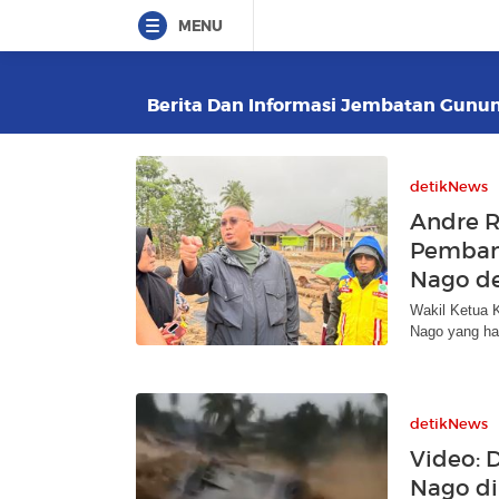
MENU
Berita Dan Informasi Jembatan Gunung
detikNews
Andre 
Pemban
Nago d
Wakil Ketua 
Nago yang han
detikNews
Video: 
Nago d