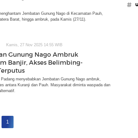
#u
 menghantam Jembatan Gunung Nago di Kecamatan Pauh,
tera Barat, hingga ambruk, pada Kamis (27/11).
Kamis, 27 Nov 2025 14:55 WIB
an Gunung Nago Ambruk
m Banjir, Akses Belimbing-
erputus
di Padang menyebabkan Jembatan Gunung Nago ambruk,
s antara Kuranji dan Pauh. Masyarakat diminta waspada dan
lternatif.
1