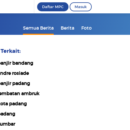
Daftar MPC
Masuk
Semua Berita
Berita
Foto
Terkait:
anjir bandang
ndre rosiade
anjir padang
embatan ambruk
ota padang
adang
umbar