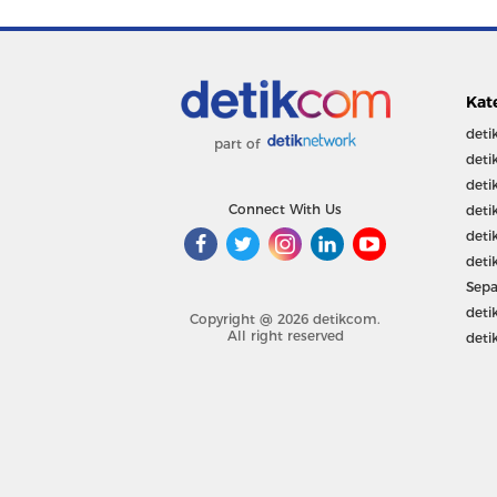
Kat
deti
part of
deti
deti
Connect With Us
deti
deti
deti
Sepa
deti
Copyright @ 2026 detikcom.
All right reserved
deti