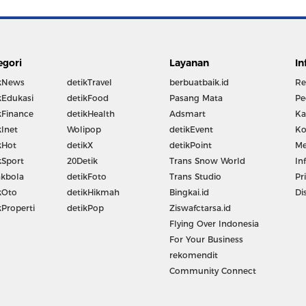
egori
Layanan
In
kNews
detikTravel
berbuatbaik.id
Re
kEdukasi
detikFood
Pasang Mata
Pe
kFinance
detikHealth
Adsmart
Ka
kInet
Wolipop
detikEvent
Ko
kHot
detikX
detikPoint
Me
kSport
20Detik
Trans Snow World
In
kbola
detikFoto
Trans Studio
Pr
kOto
detikHikmah
Bingkai.id
Di
kProperti
detikPop
Ziswafctarsa.id
Flying Over Indonesia
For Your Business
rekomendit
Community Connect