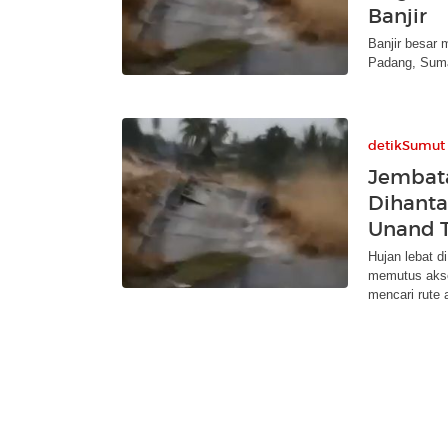
Banjir
Banjir besar
Padang, Suma
detikSumut
Jembat
Dihanta
Unand T
Hujan lebat 
memutus akse
mencari rute a