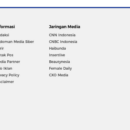
formasi
Jaringan Media
daksi
CNN Indonesia
doman Media Siber
CNBC Indonesia
rir
Haibunda
tak Pos
Insertlive
dia Partner
Beautynesia
fo Iklan
Female Daily
ivacy Policy
CXO Media
sclaimer