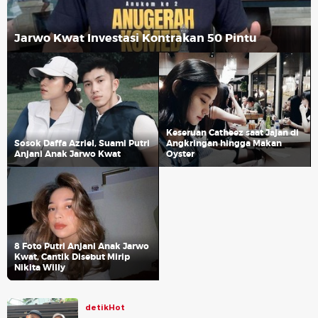
Jarwo Kwat Investasi Kontrakan 50 Pintu
Keseruan Catheez saat Jajan di
Sosok Daffa Azriel, Suami Putri
Angkringan hingga Makan
Anjani Anak Jarwo Kwat
Oyster
8 Foto Putri Anjani Anak Jarwo
Kwat, Cantik Disebut Mirip
Nikita Willy
detikHot