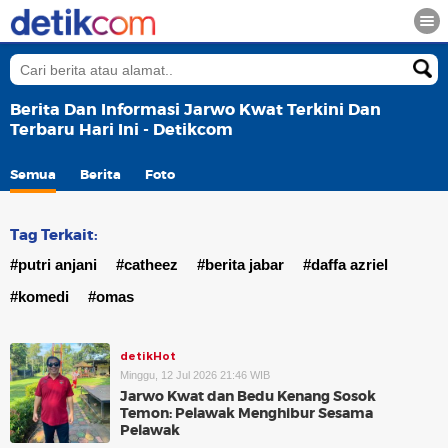
Berita Dan Informasi Jarwo Kwat Terkini Dan
Terbaru Hari Ini - Detikcom
Semua
Berita
Foto
Tag Terkait:
#putri anjani
#catheez
#berita jabar
#daffa azriel
#komedi
#omas
detikHot
Minggu, 12 Jul 2026 21:46 WIB
Jarwo Kwat dan Bedu Kenang Sosok
Temon: Pelawak Menghibur Sesama
Pelawak