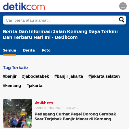
Berita Dan Informasi Jalan Kemang Raya Terkini
Dan Terbaru Hari Ini - Detikcom
Semua
Berita
Foto
Tag Terkait:
#banjir
#jabodetabek
#banjir jakarta
#jakarta selatan
#kemang
#jakarta
detikNews
Sabtu, 01 Nov 2025 13:04 WIB
Pedagang Curhat Pegel Dorong Gerobak
Saat Terjebak Banjir-Macet di Kemang