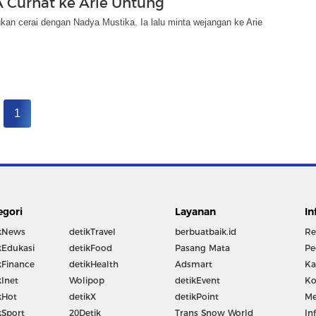
A Curhat ke Arie Untung
ukan cerai dengan Nadya Mustika. Ia lalu minta wejangan ke Arie
1
egori
Layanan
In
kNews
detikTravel
berbuatbaik.id
Re
kEdukasi
detikFood
Pasang Mata
Pe
kFinance
detikHealth
Adsmart
Ka
kInet
Wolipop
detikEvent
Ko
kHot
detikX
detikPoint
Me
kSport
20Detik
Trans Snow World
In