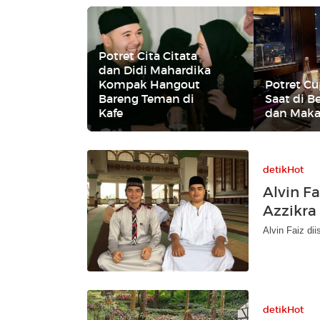
Potret Cita Citata
dan Didi Mahardika
Kompak Hangout
Potret Cu
Bareng Teman di
Saat di B
Kafe
dan Mak
detikHot
Alvin F
Azzikra 
Alvin Faiz dii
detikHot