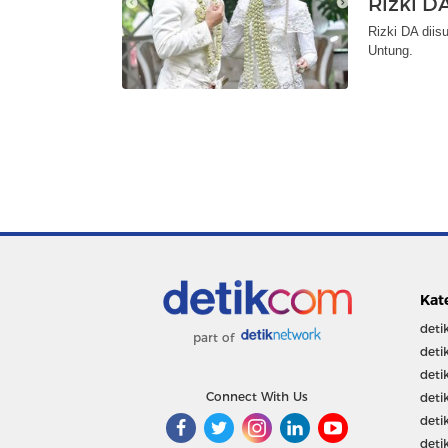
Rizki D
Rizki DA diis
Untung.
Kat
deti
part of
deti
deti
Connect With Us
deti
deti
deti