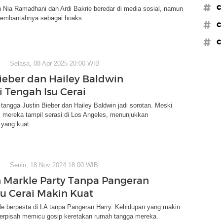
#c
n Nia Ramadhani dan Ardi Bakrie beredar di media sosial, namun
membantahnya sebagai hoaks.
#c
#c
Selasa, 08 Apr 2025 20:00 WIB
Bieber dan Hailey Baldwin
i Tengah Isu Cerai
angga Justin Bieber dan Hailey Baldwin jadi sorotan. Meski
 mereka tampil serasi di Los Angeles, menunjukkan
yang kuat.
Senin, 18 Nov 2024 18:00 WIB
Markle Party Tanpa Pangeran
su Cerai Makin Kuat
e berpesta di LA tanpa Pangeran Harry. Kehidupan yang makin
 terpisah memicu gosip keretakan rumah tangga mereka.