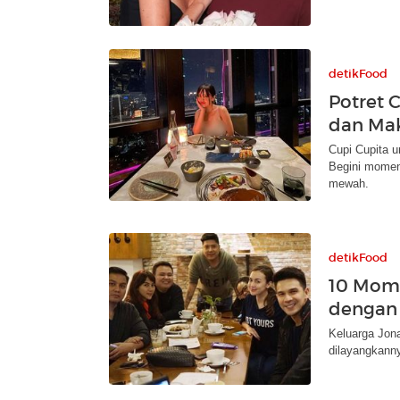
detikFood
Potret 
dan Ma
Cupi Cupita u
Begini momen 
mewah.
detikFood
10 Mome
dengan 
Keluarga Jona
dilayangkann