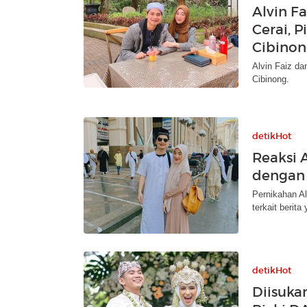
Alvin F
Cerai, 
Cibino
Alvin Faiz da
Cibinong.
detikHot
Reaksi 
dengan 
Pernikahan Al
terkait berita
detikHot
Diisuka