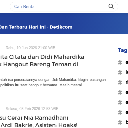
 Dan Terbaru Hari Ini - Detikcom
Rabu, 10 Jun 2026 21:00 WIB
Tag 
Cita Citata dan Didi Mahardika
#a
 Hangout Bareng Teman di
#l
antah isu perceraiannya dengan Didi Mahardika. Begini pasangan
#r
politikus itu saat hangout bersama. Masih mesra!
#a
#a
Selasa, 03 Feb 2026 12:53 WIB
#a
su Cerai Nia Ramadhani
#b
rdi Bakrie, Asisten: Hoaks!