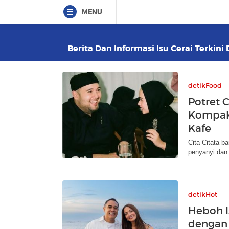
MENU
Berita Dan Informasi Isu Cerai Terkini
detikFood
Potret 
Kompak
Kafe
Cita Citata b
penyanyi dan 
detikHot
Heboh I
dengan A