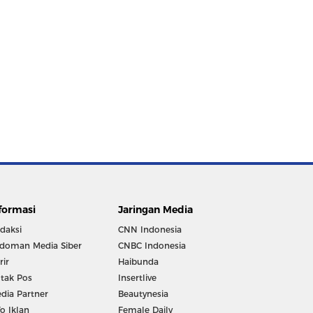
formasi
Jaringan Media
daksi
CNN Indonesia
doman Media Siber
CNBC Indonesia
rir
Haibunda
tak Pos
Insertlive
dia Partner
Beautynesia
fo Iklan
Female Daily