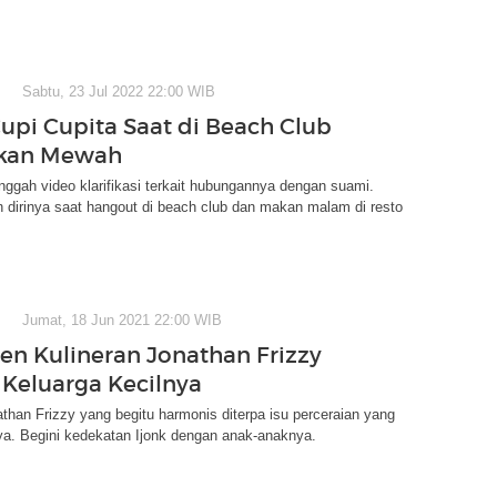
Sabtu, 23 Jul 2022 22:00 WIB
Cupi Cupita Saat di Beach Club
kan Mewah
nggah video klarifikasi terkait hubungannya dengan suami.
dirinya saat hangout di beach club dan makan malam di resto
Jumat, 18 Jun 2021 22:00 WIB
n Kulineran Jonathan Frizzy
Keluarga Kecilnya
than Frizzy yang begitu harmonis diterpa isu perceraian yang
ya. Begini kedekatan Ijonk dengan anak-anaknya.