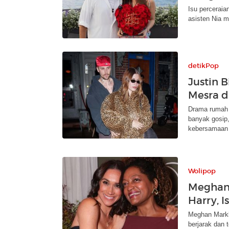
Isu perceraia
asisten Nia 
detikPop
Justin 
Mesra d
Drama rumah t
banyak gosip,
kebersamaan 
Wolipop
Meghan 
Harry, I
Meghan Markl
berjarak dan