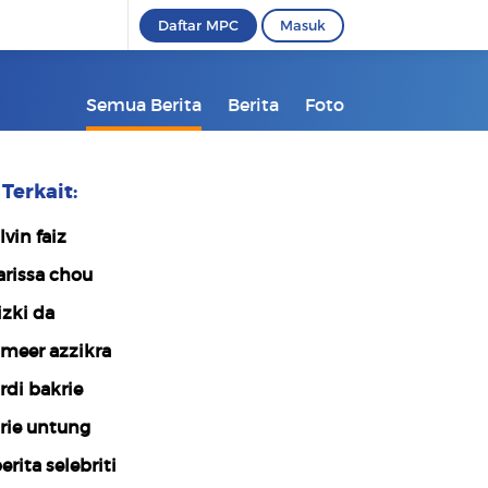
Daftar MPC
Masuk
Semua Berita
Berita
Foto
Terkait:
lvin faiz
arissa chou
izki da
meer azzikra
rdi bakrie
rie untung
erita selebriti