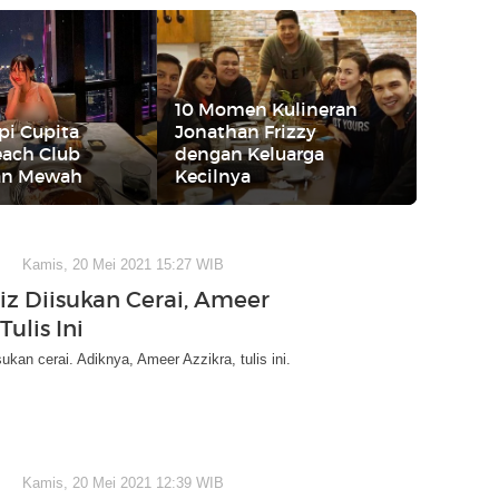
10 Momen Kulineran
pi Cupita
Jonathan Frizzy
each Club
dengan Keluarga
an Mewah
Kecilnya
Kamis, 20 Mei 2021 15:27 WIB
aiz Diisukan Cerai, Ameer
Tulis Ini
sukan cerai. Adiknya, Ameer Azzikra, tulis ini.
Kamis, 20 Mei 2021 12:39 WIB