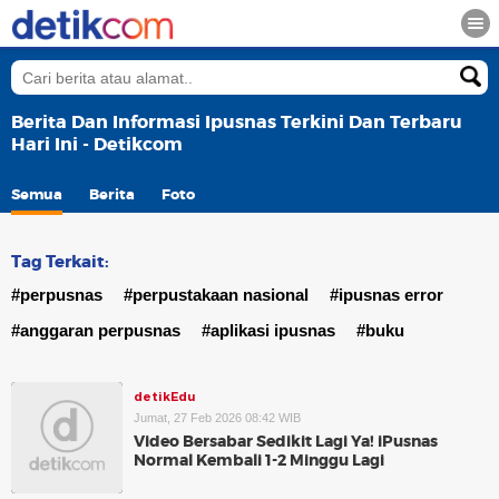
Berita Dan Informasi Ipusnas Terkini Dan Terbaru
Hari Ini - Detikcom
Semua
Berita
Foto
Tag Terkait:
#perpusnas
#perpustakaan nasional
#ipusnas error
#anggaran perpusnas
#aplikasi ipusnas
#buku
detikEdu
Jumat, 27 Feb 2026 08:42 WIB
Video Bersabar Sedikit Lagi Ya! iPusnas
Normal Kembali 1-2 Minggu Lagi