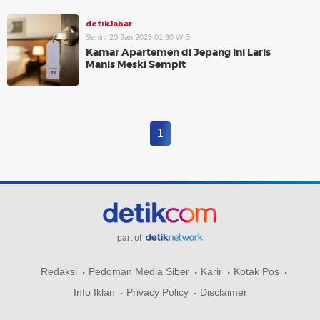
detikJabar
Senin, 20 Jan 2025 01:30 WIB
Kamar Apartemen di Jepang Ini Laris
Manis Meski Sempit
1
part of
Redaksi
Pedoman Media Siber
Karir
Kotak Pos
Info Iklan
Privacy Policy
Disclaimer