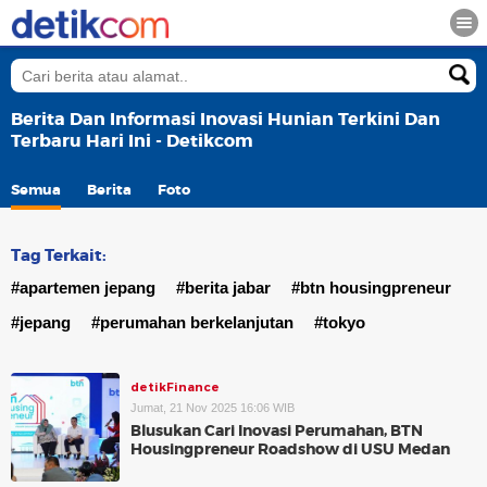
Berita Dan Informasi Inovasi Hunian Terkini Dan
Terbaru Hari Ini - Detikcom
Semua
Berita
Foto
Tag Terkait:
#apartemen jepang
#berita jabar
#btn housingpreneur
#jepang
#perumahan berkelanjutan
#tokyo
detikFinance
Jumat, 21 Nov 2025 16:06 WIB
Blusukan Cari Inovasi Perumahan, BTN
Housingpreneur Roadshow di USU Medan