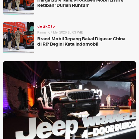
Harga BBM Naik, Produsen Mobil Listrik
Ketiban 'Durian Runtuh'
detikOto
Kamis, 07 Mei 2026 18:03 WIB
Brand Mobil Jepang Bakal Digusur China
di RI? Begini Kata Indomobil