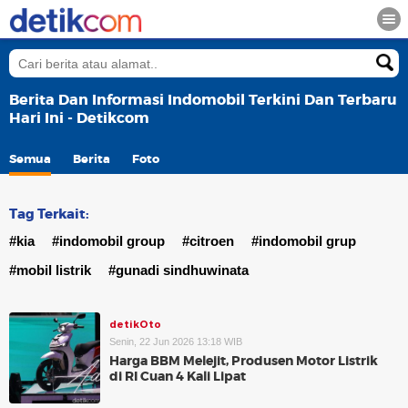
Berita Dan Informasi Indomobil Terkini Dan Terbaru
Hari Ini - Detikcom
Semua
Berita
Foto
Tag Terkait:
#kia
#indomobil group
#citroen
#indomobil grup
#mobil listrik
#gunadi sindhuwinata
detikOto
Senin, 22 Jun 2026 13:18 WIB
Harga BBM Melejit, Produsen Motor Listrik
di RI Cuan 4 Kali Lipat