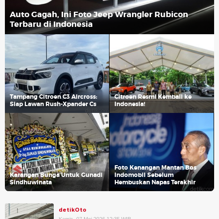
Auto Gagah, Ini Foto Jeep Wrangler Rubicon
Terbaru di Indonesia
Tampang Citroen C3 Aircross:
Citroen Resmi Kembali ke
Siap Lawan Rush-Xpander Cs
Indonesia!
Foto Kenangan Mantan Bos
Karangan Bunga Untuk Gunadi
Indomobil Sebelum
Sindhuwinata
Hembuskan Napas Terakhir
detikOto