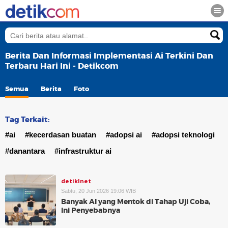
Berita Dan Informasi Implementasi Ai Terkini Dan
Terbaru Hari Ini - Detikcom
Semua
Berita
Foto
Tag Terkait:
#ai
#kecerdasan buatan
#adopsi ai
#adopsi teknologi
#danantara
#infrastruktur ai
detikInet
Sabtu, 20 Jun 2026 19:06 WIB
Banyak AI yang Mentok di Tahap Uji Coba,
Ini Penyebabnya