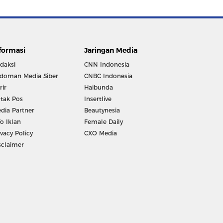
formasi
Jaringan Media
daksi
CNN Indonesia
doman Media Siber
CNBC Indonesia
rir
Haibunda
tak Pos
Insertlive
dia Partner
Beautynesia
fo Iklan
Female Daily
ivacy Policy
CXO Media
sclaimer