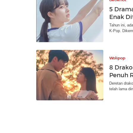
5 Drama
Enak Di
Tahun ini, a
K-Pop. Dikema
Wolipop
8 Drako
Penuh 
Deretan drako
telah lama di