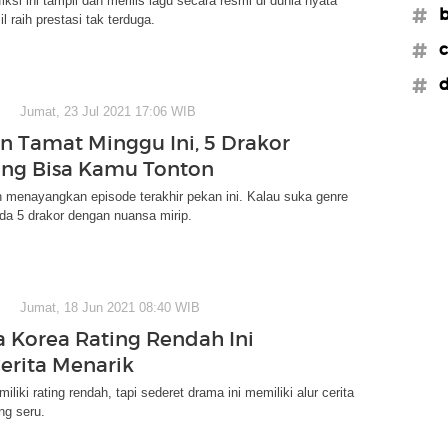
iksi ini tampil dan merilis lagu secara resmi di dunia nyata
#b
l raih prestasi tak terduga.
#c
#d
Jumat, 23 Jul 2021 17:06 WIB
on Tamat Minggu Ini, 5 Drakor
ang Bisa Kamu Tonton
n menayangkan episode terakhir pekan ini. Kalau suka genre
da 5 drakor dengan nuansa mirip.
Jumat, 18 Jun 2021 08:40 WIB
 Korea Rating Rendah Ini
erita Menarik
iki rating rendah, tapi sederet drama ini memiliki alur cerita
ng seru.