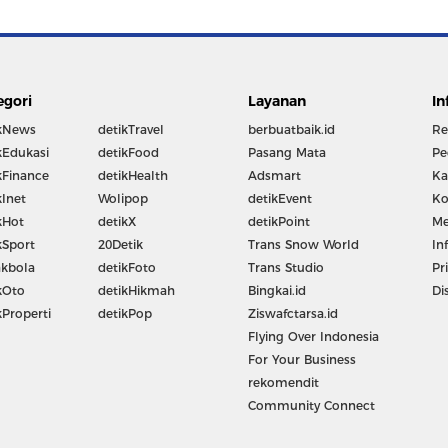
egori
Layanan
In
kNews
detikTravel
berbuatbaik.id
Re
kEdukasi
detikFood
Pasang Mata
Pe
kFinance
detikHealth
Adsmart
Ka
kInet
Wolipop
detikEvent
Ko
kHot
detikX
detikPoint
Me
kSport
20Detik
Trans Snow World
In
kbola
detikFoto
Trans Studio
Pr
kOto
detikHikmah
Bingkai.id
Di
kProperti
detikPop
Ziswafctarsa.id
Flying Over Indonesia
For Your Business
rekomendit
Community Connect