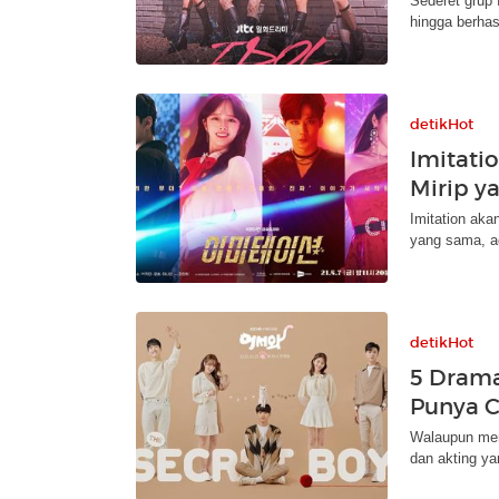
Sederet grup f
hingga berhasi
detikHot
Imitati
Mirip y
Imitation aka
yang sama, a
detikHot
5 Drama
Punya C
Walaupun memil
dan akting ya