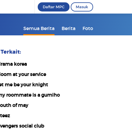
Daftar MPC
Masuk
Semua Berita
Berita
Foto
Terkait:
rama korea
oom at your service
et me be your knight
y roommate is a gumiho
outh of may
teez
vengers social club