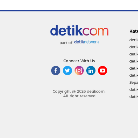
Kat
deti
part of
deti
deti
Connect With Us
deti
deti
deti
Sepa
deti
Copyright @ 2026 detikcom.
All right reserved
deti