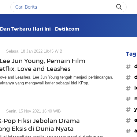
 Dan Terbaru Hari Ini - Detikcom
Selasa, 18 Jan 2022 19:45 WIB
Tag 
 Lee Jun Young, Pemain Film
#d
etflix, Love and Leashes
#d
 Love and Leashes, Lee Jun Young tengah menjadi perbincangan.
 faktanya yang mengawali karier sebagai idol KPop.
#l
#m
#y
Senin, 15 Nov 2021 16:40 WIB
#a
K-Pop Fiksi Jebolan Drama
ang Eksis di Dunia Nyata
#a