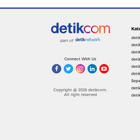
Kat
deti
part of
deti
deti
Connect With Us
deti
deti
deti
Sepa
deti
Copyright @ 2026 detikcom.
All right reserved
deti