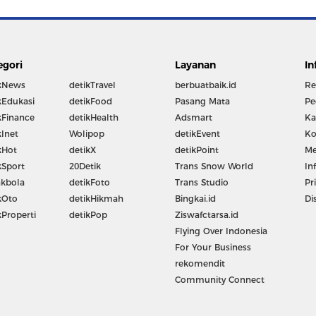
egori
Layanan
In
kNews
detikTravel
berbuatbaik.id
Re
kEdukasi
detikFood
Pasang Mata
Pe
kFinance
detikHealth
Adsmart
Ka
kInet
Wolipop
detikEvent
Ko
kHot
detikX
detikPoint
Me
kSport
20Detik
Trans Snow World
In
kbola
detikFoto
Trans Studio
Pr
kOto
detikHikmah
Bingkai.id
Di
kProperti
detikPop
Ziswafctarsa.id
Flying Over Indonesia
For Your Business
rekomendit
Community Connect