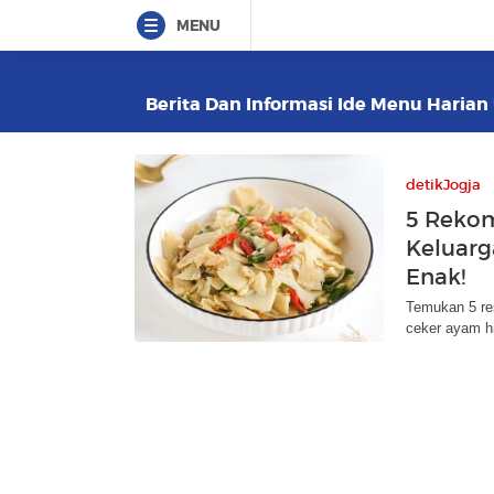
MENU
Berita Dan Informasi Ide Menu Harian 
detikJogja
5 Rekom
Keluarg
Enak!
Temukan 5 res
ceker ayam hi