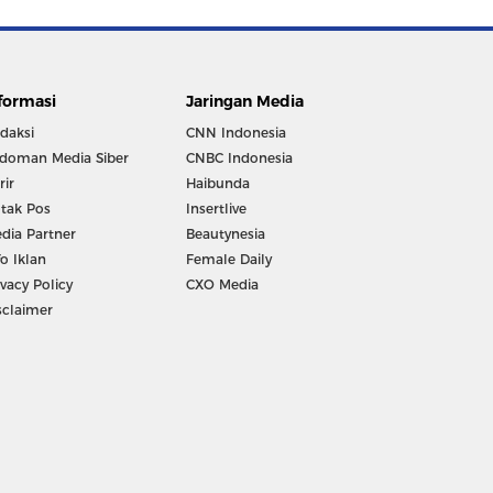
formasi
Jaringan Media
daksi
CNN Indonesia
doman Media Siber
CNBC Indonesia
rir
Haibunda
tak Pos
Insertlive
dia Partner
Beautynesia
fo Iklan
Female Daily
ivacy Policy
CXO Media
sclaimer