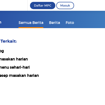
Daftar MPC
Masuk
m
Semua Berita
Berita
Foto
Terkait:
og
asakan harian
enu sehari-hari
esep masakan harian