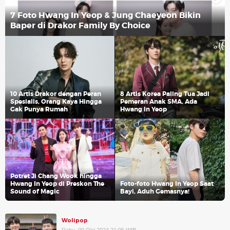
7 Foto Hwang In Yeop & Jung Chaeyeon Bikin
Baper di Drakor Family By Choice
10 Artis Drakor dengan Peran
8 Artis Korea Paling Tua Jadi
Spesialis, Orang Kaya Hingga
Pemeran Anak SMA, Ada
Gak Punya Rumah
Hwang In Yeop
Potret Ji Chang Wook hingga
Hwang In Yeop di Preskon The
Foto-foto Hwang In Yeop Saat
Sound of Magic
Bayi, Aduh Gemasnya!
Wolipop