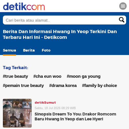
Berita Dan Informasi Hwang In Yeop Terkini Dan
Terbaru Hari Ini - Detikcom
Semua
Berita
Foto
Tag Terkait:
#true beauty
#cha eun woo
#moon ga young
#pemain true beauty
#drama korea
#family by choice
detikSumut
Sabtu, 18 Jul 2026 08:29 WIB
Sinopsis Dream To You: Drakor Romcom
Baru Hwang In Yeop dan Lee Hyeri