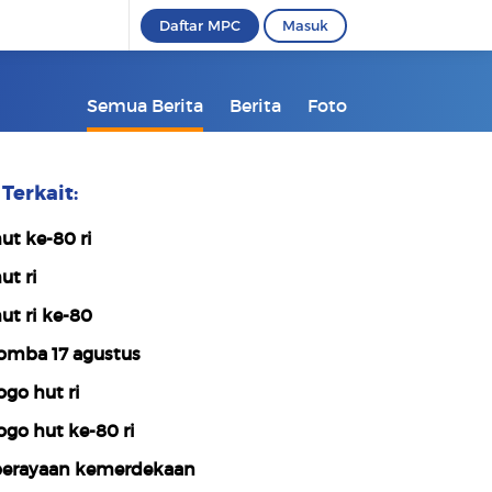
Daftar MPC
Masuk
Semua Berita
Berita
Foto
Terkait:
ut ke-80 ri
ut ri
ut ri ke-80
omba 17 agustus
ogo hut ri
ogo hut ke-80 ri
erayaan kemerdekaan