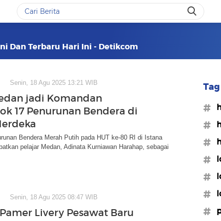
ni Dan Terbaru Hari Ini - Detikcom
Senin, 18 Agu 2025 13:21 WIB
Tag 
edan jadi Komandan
#h
k 17 Penurunan Bendera di
Merdeka
#h
runan Bendera Merah Putih pada HUT ke-80 RI di Istana
#h
batkan pelajar Medan, Adinata Kurniawan Harahap, sebagai
#l
#l
#l
Senin, 18 Agu 2025 08:47 WIB
#p
Pamer Livery Pesawat Baru