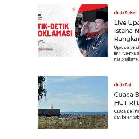
detikSulsel
Live Up
Istana N
Rangka
Upacara bende
link live-nya
nasionalisme.
detikBali
Cuaca B
HUT RI 
Cuaca Bali ha
dan kelembaba