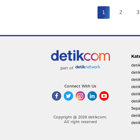
1
2
3
Kat
deti
part of
deti
deti
Connect With Us
deti
deti
deti
Sepa
deti
Copyright @ 2026 detikcom.
All right reserved
deti