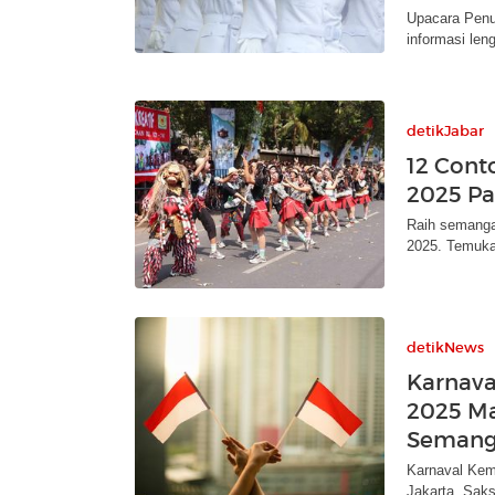
Upacara Penu
informasi leng
detikJabar
12 Cont
2025 Pa
Raih semanga
2025. Temukan
detikNews
Karnava
2025 Ma
Semang
Karnaval Kem
Jakarta. Saks