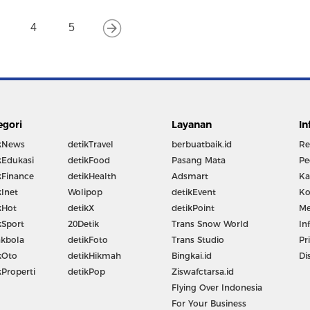
4
5
egori
Layanan
In
kNews
detikTravel
berbuatbaik.id
Re
kEdukasi
detikFood
Pasang Mata
Pe
kFinance
detikHealth
Adsmart
Ka
kInet
Wolipop
detikEvent
Ko
kHot
detikX
detikPoint
Me
kSport
20Detik
Trans Snow World
In
kbola
detikFoto
Trans Studio
Pr
kOto
detikHikmah
Bingkai.id
Di
kProperti
detikPop
Ziswafctarsa.id
Flying Over Indonesia
For Your Business