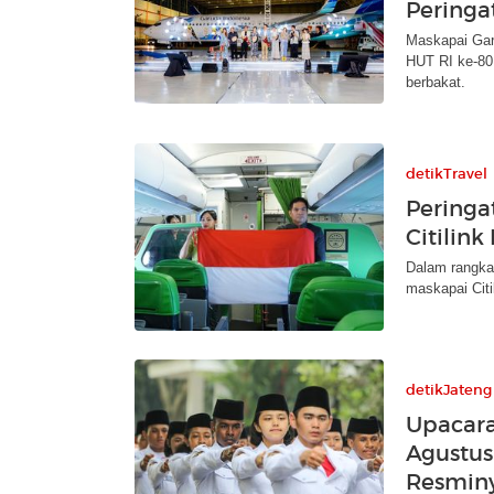
Peringa
Maskapai Gar
HUT RI ke-80
berbakat.
detikTravel
Peringa
Citilin
Dalam rangka
maskapai Citi
detikJateng
Upacara
Agustus
Resmin