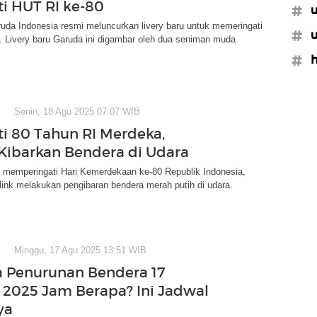
ti HUT RI ke-80
#u
uda Indonesia resmi meluncurkan livery baru untuk memeringati
#u
. Livery baru Garuda ini digambar oleh dua seniman muda
#h
Senin, 18 Agu 2025 07:07 WIB
ti 80 Tahun RI Merdeka,
k Kibarkan Bendera di Udara
 memperingati Hari Kemerdekaan ke-80 Republik Indonesia,
link melakukan pengibaran bendera merah putih di udara.
Minggu, 17 Agu 2025 13:51 WIB
 Penurunan Bendera 17
 2025 Jam Berapa? Ini Jadwal
ya