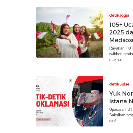
detikJogja
105+ Uc
2025 da
Medsos
Rayakan HUT 
twibbon grat
makna.
detikSulsel
Yuk Non
Istana N
Upacara HUT k
Saksikan pros
sini!