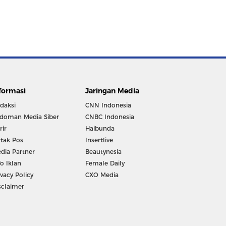
formasi
Jaringan Media
daksi
CNN Indonesia
doman Media Siber
CNBC Indonesia
rir
Haibunda
tak Pos
Insertlive
dia Partner
Beautynesia
fo Iklan
Female Daily
ivacy Policy
CXO Media
sclaimer