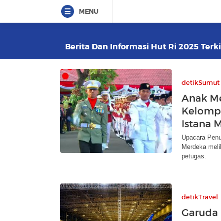
MENU
Berita Dan Informasi Hut Ri 2025 Terki
detikSumut
Anak M
Kelompo
Istana 
Upacara Penu
Merdeka meli
petugas.
detikTravel
Garuda 