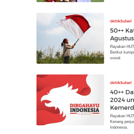
detikSulsel
50++ Ka
Agustus
Rayakan HUT 
Berikut kump
sosial.
detikSulsel
40++ Da
2024 un
Kemerd
Rayakan HUT 
Kenang perju
Indonesia.