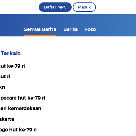
Daftar MPC
Masuk
Semua Berita
Berita
Foto
Terkait:
ut ke-79 ri
ut ri
kn
pacara hut ke-79 ri
ari kemerdekaan
akarta
ogo hut ke-79 ri