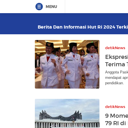
MENU
Berita Dan Informasi Hut Ri 2024 Terki
detikNews
Ekspres
Terima 
Anggota Pask
mendapat apr
pendidikan.
detikNews
9 Momen
79 RI di