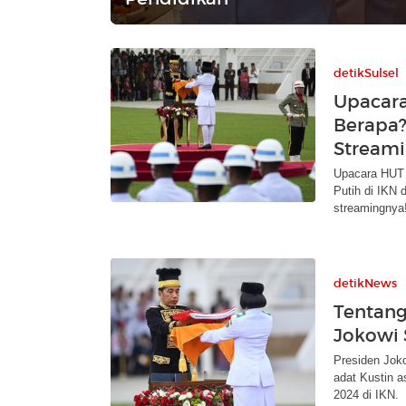
detikSulsel
Upacar
Berapa?
Streami
Upacara HUT 
Putih di IKN d
streamingnya
detikNews
Tentang
Jokowi 
Presiden Jok
adat Kustin a
2024 di IKN.