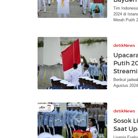
Tim Indonesi
2024 di Ista
Merah Putih 
detikNews
Upacar
Putih 2
Stream
Berikut jadwa
Agustus 2024 
detikNews
Sosok L
Saat Up
Livenia Evel