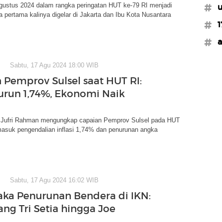
gustus 2024 dalam rangka peringatan HUT ke-79 RI menjadi
#u
a pertama kalinya digelar di Jakarta dan Ibu Kota Nusantara
#1
#a
Sabtu, 17 Agu 2024 18:00 WIB
 Pemprov Sulsel saat HUT RI:
 Turun 1,74%, Ekonomi Naik
 Jufri Rahman mengungkap capaian Pemprov Sulsel pada HUT
masuk pengendalian inflasi 1,74% dan penurunan angka
Sabtu, 17 Agu 2024 16:02 WIB
aka Penurunan Bendera di IKN:
ng Tri Setia hingga Joe