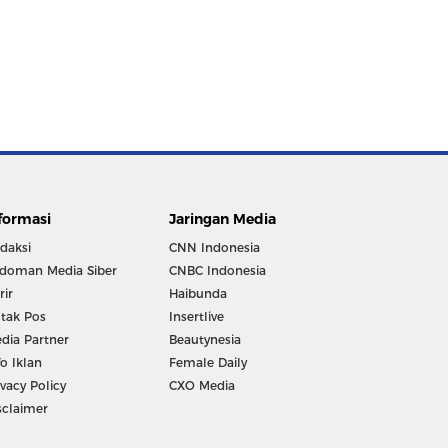
formasi
Jaringan Media
daksi
CNN Indonesia
doman Media Siber
CNBC Indonesia
rir
Haibunda
tak Pos
Insertlive
dia Partner
Beautynesia
fo Iklan
Female Daily
ivacy Policy
CXO Media
sclaimer