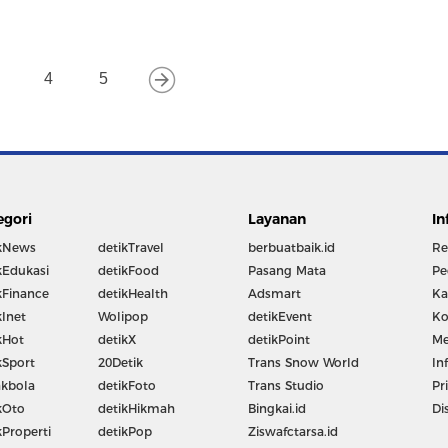
4
5
egori
Layanan
In
kNews
detikTravel
berbuatbaik.id
Re
kEdukasi
detikFood
Pasang Mata
Pe
kFinance
detikHealth
Adsmart
Ka
kInet
Wolipop
detikEvent
Ko
kHot
detikX
detikPoint
Me
kSport
20Detik
Trans Snow World
In
kbola
detikFoto
Trans Studio
Pr
kOto
detikHikmah
Bingkai.id
Di
kProperti
detikPop
Ziswafctarsa.id