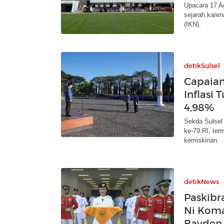
Upacara 17 A
sejarah karen
(IKN).
detikSulsel
Capaian
Inflasi
4,98%
Sekda Sulsel
ke-79 RI, ter
kemiskinan.
detikNews
Paskibr
Ni Koma
Bayden