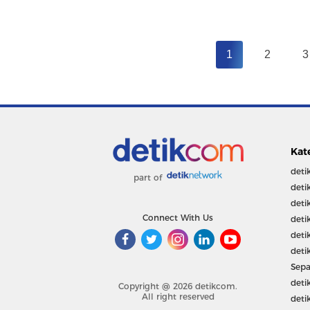
1
2
3
Kat
deti
part of
deti
deti
Connect With Us
deti
deti
deti
Sepa
deti
Copyright @ 2026 detikcom.
All right reserved
deti