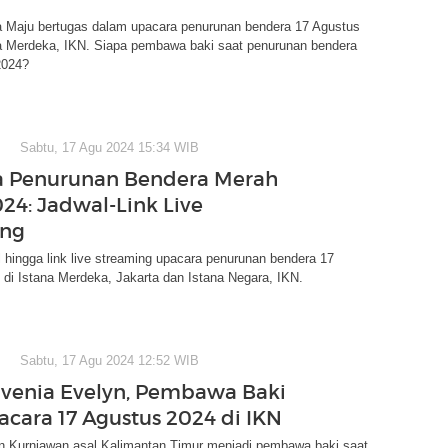
a Maju bertugas dalam upacara penurunan bendera 17 Agustus
na Merdeka, IKN. Siapa pembawa baki saat penurunan bendera
2024?
Sabtu, 17 Agu 2024 15:34 WIB
a Penurunan Bendera Merah
024: Jadwal-Link Live
ing
l hingga link live streaming upacara penurunan bendera 17
di Istana Merdeka, Jakarta dan Istana Negara, IKN.
Sabtu, 17 Agu 2024 12:52 WIB
ivenia Evelyn, Pembawa Baki
acara 17 Agustus 2024 di IKN
yn Kurniawan asal Kalimantan Timur menjadi pembawa baki saat