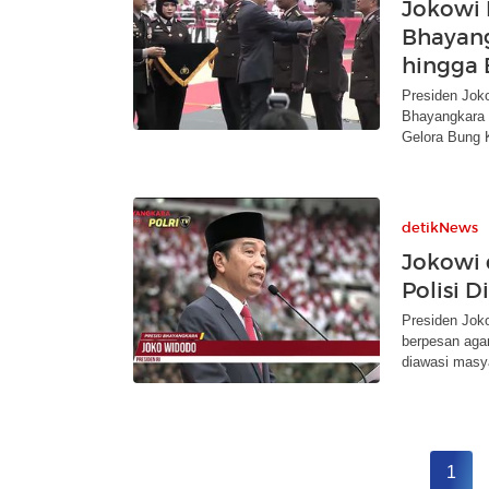
Jokowi 
Bhayang
hingga 
Presiden Jok
Bhayangkara 
Gelora Bung 
detikNews
Jokowi 
Polisi D
Presiden Jok
berpesan agar
diawasi masy
1