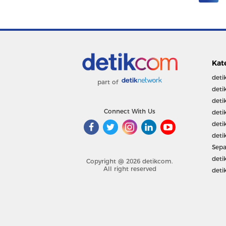
Kat
deti
part of
deti
deti
Connect With Us
deti
deti
deti
Sepa
deti
Copyright @ 2026 detikcom.
All right reserved
deti