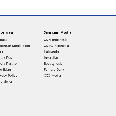
formasi
Jaringan Media
daksi
CNN Indonesia
doman Media Siber
CNBC Indonesia
rir
Haibunda
tak Pos
Insertlive
dia Partner
Beautynesia
fo Iklan
Female Daily
ivacy Policy
CXO Media
sclaimer