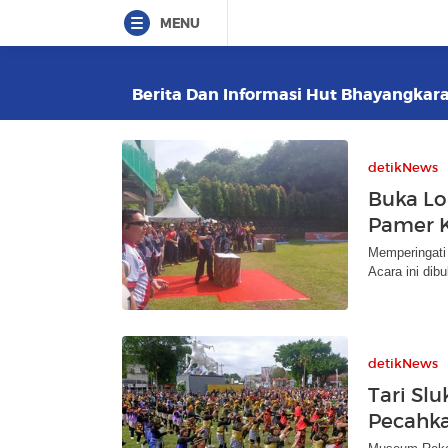
MENU
Berita Dan Informasi Hut Bhayangkara 
detikNews
Buka L
Pamer 
Memperingati
Acara ini dib
detikNews
Tari Sl
Pecahk