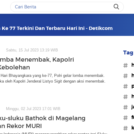
Ke 77 Terkini Dan Terbaru Hari Ini - Detikcom
Sabtu, 15 Jul 2023 13:19 WIB
Tag 
omba Menembak, Kapolri
#h
Kebolehan
#h
 Hari Bhayangkara yang ke-77, Polri gelar lomba menembak.
uka oleh Kapolri Jenderal Listyo Sigit dengan aksi menembak.
#p
#h
#j
Minggu, 02 Jul 2023 17:01 WIB
#f
uku-sluku Bathok di Magelang
an Rekor MURI
#k