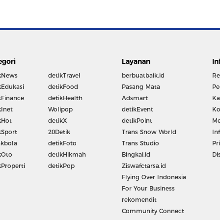
egori
Layanan
In
kNews
detikTravel
berbuatbaik.id
Re
kEdukasi
detikFood
Pasang Mata
Pe
kFinance
detikHealth
Adsmart
Ka
kInet
Wolipop
detikEvent
Ko
kHot
detikX
detikPoint
Me
kSport
20Detik
Trans Snow World
In
kbola
detikFoto
Trans Studio
Pr
kOto
detikHikmah
Bingkai.id
Di
kProperti
detikPop
Ziswafctarsa.id
Flying Over Indonesia
For Your Business
rekomendit
Community Connect