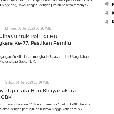
 Indonesia (MURI) menganugerahkan rekor pentas tari Sluku-
#p
di Magelang, Jawa Tengah, dengan jumlah peserta terbanyak.
#j
#k
Minggu, 02 Jul 2023 08:28 WIB
ulhas untuk Polri di HUT
kara Ke-77: Pastikan Pemilu
gangan Zulkifli Hasan menghadiri Upacara Hari Ulang Tahun
Bhayangkara Sabtu (1/7).
Sabtu, 01 Jul 2023 20:18 WIB
ya Upacara Hari Bhayangkara
i GBK
ri Bhayangkara ke-77 digelar meriah di Stadion GBK, Jakarta.
maiakan dengan pertunjukan budaya hingga konser musik.