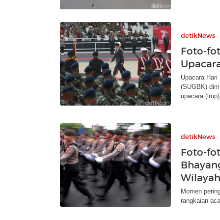
detikNews
Foto-fo
Upacara
Upacara Hari
(SUGBK) dimul
upacara (irup)
detikNews
Foto-fo
Bhayang
Wilaya
Momen peringa
rangkaian aca