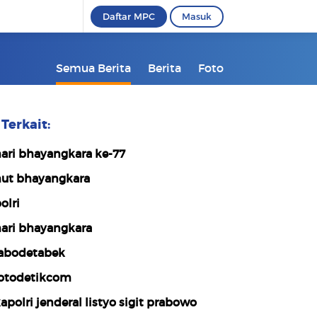
Daftar MPC
Masuk
Semua Berita
Berita
Foto
Terkait:
ari bhayangkara ke-77
ut bhayangkara
olri
ari bhayangkara
abodetabek
otodetikcom
apolri jenderal listyo sigit prabowo