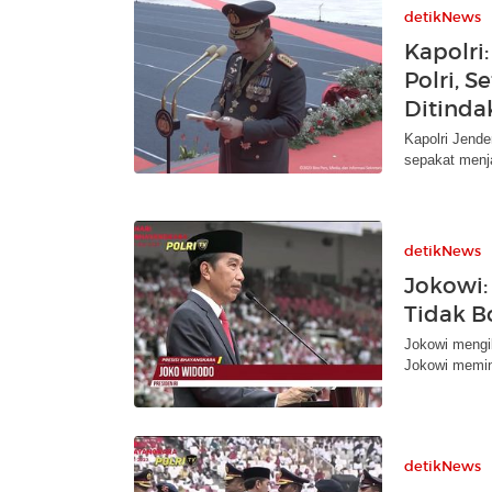
detikNews
Kapolri
Polri, 
Ditinda
Kapolri Jend
sepakat menja
detikNews
Jokowi: 
Tidak B
Jokowi mengib
Jokowi memint
detikNews