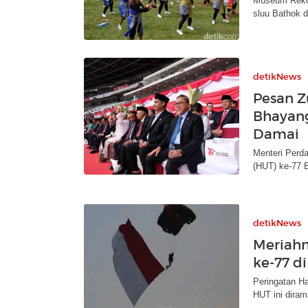
Museum Rekor
sluu Bathok 
detikNews
Pesan Z
Bhayang
Damai
Menteri Perda
(HUT) ke-77 
detikNews
Meriahn
ke-77 d
Peringatan Ha
HUT ini dira