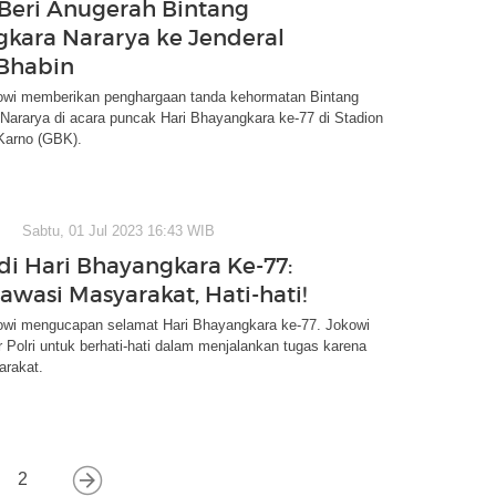
Beri Anugerah Bintang
kara Nararya ke Jenderal
Bhabin
owi memberikan penghargaan tanda kehormatan Bintang
Nararya di acara puncak Hari Bhayangkara ke-77 di Stadion
Karno (GBK).
Sabtu, 01 Jul 2023 16:43 WIB
di Hari Bhayangkara Ke-77:
iawasi Masyarakat, Hati-hati!
owi mengucapan selamat Hari Bhayangkara ke-77. Jokowi
 Polri untuk berhati-hati dalam menjalankan tugas karena
arakat.
2