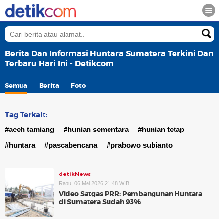
Berita Dan Informasi Huntara Sumatera Terkini Dan
Terbaru Hari Ini - Detikcom
Semua
Berita
Foto
Tag Terkait:
#aceh tamiang
#hunian sementara
#hunian tetap
#huntara
#pascabencana
#prabowo subianto
detikNews
Rabu, 06 Mei 2026 21:48 WIB
Video Satgas PRR: Pembangunan Huntara
di Sumatera Sudah 93%