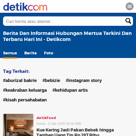
Berita Dan Informasi Hubungan Mertua Terkini Dan
Terbaru Hari Ini - Detikcom
Semua
Berita
Foto
Tag Terkait:
#aburizal bakrie
#bebizie
#instagram story
#keakraban keluarga
#kehidupan artis
#kisah persahabatan
detikFood
Kamis, 17 Apr 2025 09:30 WIB
Kue Kering Jadi Pakan Bebek hingga
Tagihan Uang Tip Rp 197 Ribu