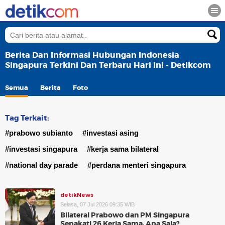
Berita Dan Informasi Hubungan Indonesia
Singapura Terkini Dan Terbaru Hari Ini - Detikcom
Semua
Berita
Foto
Tag Terkait:
#prabowo subianto
#investasi asing
#investasi singapura
#kerja sama bilateral
#national day parade
#perdana menteri singapura
detikNews
Selasa, 07 Jul 2026 09:35 WIB
Bilateral Prabowo dan PM Singapura
Sepakati 26 Kerja Sama, Apa Saja?