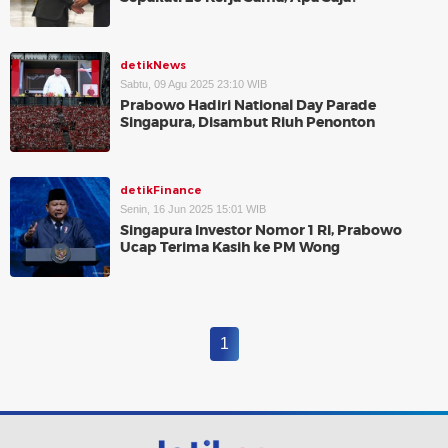
detikNews
Sabtu, 09 Agu 2025 23:10 WIB
Prabowo Hadiri National Day Parade
Singapura, Disambut Riuh Penonton
detikFinance
Senin, 16 Jun 2025 15:01 WIB
Singapura Investor Nomor 1 RI, Prabowo
Ucap Terima Kasih ke PM Wong
1