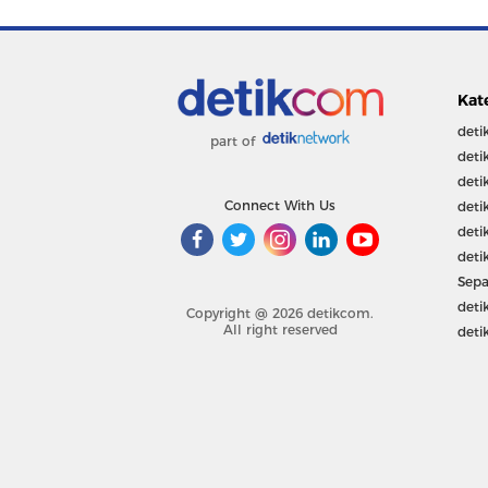
Kat
deti
part of
deti
deti
Connect With Us
deti
deti
deti
Sepa
deti
Copyright @ 2026 detikcom.
All right reserved
deti