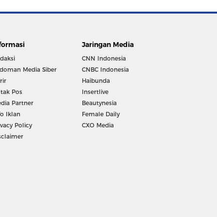
formasi
Jaringan Media
daksi
CNN Indonesia
doman Media Siber
CNBC Indonesia
rir
Haibunda
tak Pos
Insertlive
dia Partner
Beautynesia
fo Iklan
Female Daily
ivacy Policy
CXO Media
sclaimer