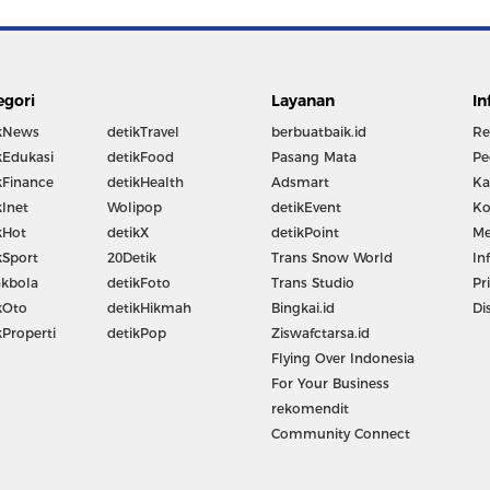
egori
Layanan
In
kNews
detikTravel
berbuatbaik.id
Re
kEdukasi
detikFood
Pasang Mata
Pe
kFinance
detikHealth
Adsmart
Ka
kInet
Wolipop
detikEvent
Ko
kHot
detikX
detikPoint
Me
kSport
20Detik
Trans Snow World
In
kbola
detikFoto
Trans Studio
Pr
kOto
detikHikmah
Bingkai.id
Di
kProperti
detikPop
Ziswafctarsa.id
Flying Over Indonesia
For Your Business
rekomendit
Community Connect