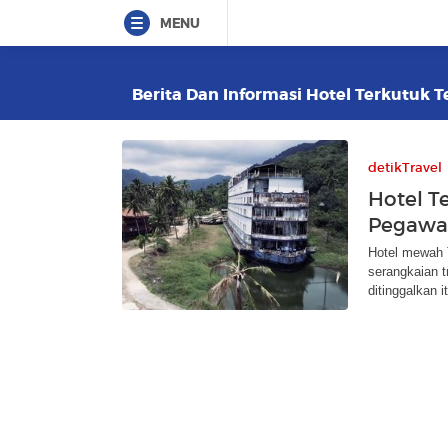
MENU
Berita Dan Informasi Hotel Terkutuk Te
detikTravel
Hotel T
Pegawai
Hotel mewah T
serangkaian 
ditinggalkan i