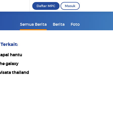
Daftar MPC
Masuk
Semua Berita
Berita
Foto
Terkait:
apal hantu
he galaxy
isata thailand