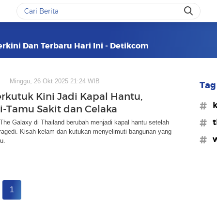
rkini Dan Terbaru Hari Ini - Detikcom
Minggu, 26 Okt 2025 21:24 WIB
Tag 
erkutuk Kini Jadi Kapal Hantu,
#k
-Tamu Sakit dan Celaka
#t
he Galaxy di Thailand berubah menjadi kapal hantu setelah
tragedi. Kisah kelam dan kutukan menyelimuti bangunan yang
#w
tu.
1