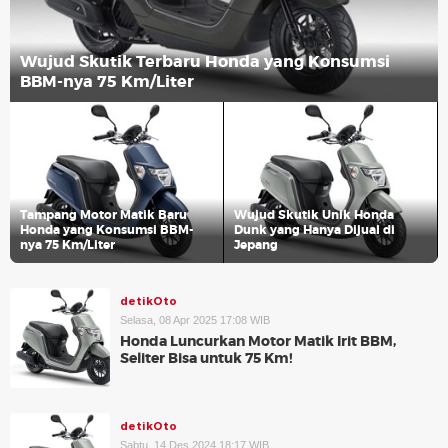
Wujud Skutik Terbaru Honda yang Konsumsi
BBM-nya 75 Km/Liter
Tampang Motor Matik Baru
Wujud Skutik Unik Honda
Honda yang Konsumsi BBM-
Dunk yang Hanya Dijual di
nya 75 Km/Liter
Jepang
detikOto
Selasa, 08 Apr 2025 17:08 WIB
Honda Luncurkan Motor Matik Irit BBM,
Seliter Bisa untuk 75 Km!
detikOto
Sabtu, 14 Des 2024 18:17 WIB