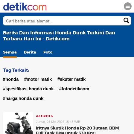
Berita Dan Informasi Honda Dunk Terkini Dan
Terbaru Hari Ini - Detikcom
Semua
Berita
Foto
Tag Terkait:
#honda
#motor matik
#skuter matik
#spesifikasi honda dunk
#fotodetikcom
#harga honda dunk
detikOto
Jumat, 01 Mei 2026 15:43 WIB
Iritnya Skutik Honda Rp 20 Jutaan, BBM
Full Tank Bisa untuk 338 Km!