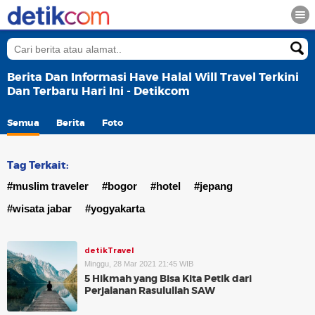
Berita Dan Informasi Have Halal Will Travel Terkini
Dan Terbaru Hari Ini - Detikcom
Semua
Berita
Foto
Tag Terkait:
#muslim traveler
#bogor
#hotel
#jepang
#wisata jabar
#yogyakarta
detikTravel
Minggu, 28 Mar 2021 21:45 WIB
5 Hikmah yang Bisa Kita Petik dari
Perjalanan Rasulullah SAW