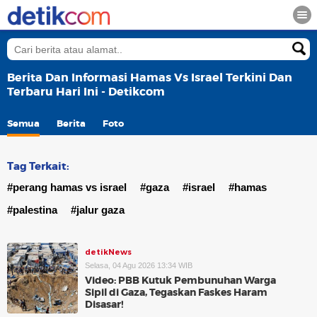
Berita Dan Informasi Hamas Vs Israel Terkini Dan
Terbaru Hari Ini - Detikcom
Semua
Berita
Foto
Tag Terkait:
#perang hamas vs israel
#gaza
#israel
#hamas
#palestina
#jalur gaza
detikNews
Selasa, 04 Agu 2026 13:34 WIB
Video: PBB Kutuk Pembunuhan Warga
Sipil di Gaza, Tegaskan Faskes Haram
Disasar!