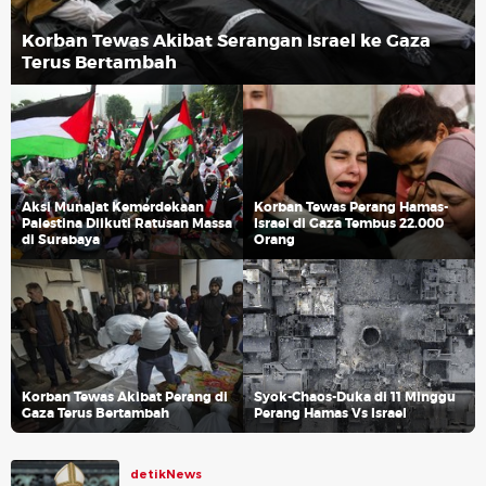
Korban Tewas Akibat Serangan Israel ke Gaza
Terus Bertambah
Aksi Munajat Kemerdekaan
Korban Tewas Perang Hamas-
Palestina Diikuti Ratusan Massa
Israel di Gaza Tembus 22.000
di Surabaya
Orang
Korban Tewas Akibat Perang di
Syok-Chaos-Duka di 11 Minggu
Gaza Terus Bertambah
Perang Hamas Vs Israel
detikNews