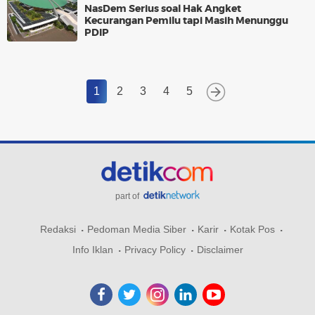
NasDem Serius soal Hak Angket
Kecurangan Pemilu tapi Masih Menunggu
PDIP
1
2
3
4
5
part of
Redaksi
Pedoman Media Siber
Karir
Kotak Pos
Info Iklan
Privacy Policy
Disclaimer