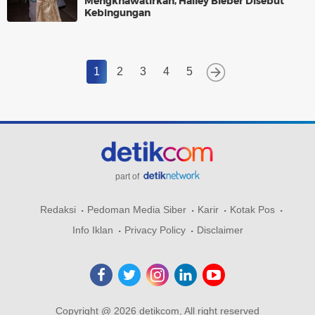
Mengkhawatirkan, Hailey Bieber Disebut
Kebingungan
1
2
3
4
5
part of
Redaksi
Pedoman Media Siber
Karir
Kotak Pos
Info Iklan
Privacy Policy
Disclaimer
Copyright @ 2026 detikcom, All right reserved