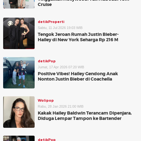
Cruise
detikProperti
Sabtu, 11 Jul 2026 19:03 WIB
Tengok Jeroan Rumah Justin Bieber-
Hailey di New York Seharga Rp 216 M
detikPop
Jumat, 17 Apr 2026 07:20 WIB
Positive Vibes! Hailey Gendong Anak
Nonton Justin Bieber di Coachella
Wolipop
Rabu, 28 Jan 2026 21:00 WIB
Kakak Hailey Baldwin Terancam Dipenjara,
Diduga Lempar Tampon ke Bartender
detikPop