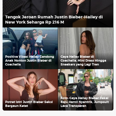
Tengok Jeroan Rumah Justin Bieber-Hailey di
New York Seharga Rp 216 M
Positive Vibes! Hailey Gendong
Gaya Hailey Bieber di
Anak Nonton Justin Bieber di
Coachella, Mini Dress Hingga
Coachella
Sneakers yang Lagi Tren
Foto: Gaya Hailey Bieber Pakai
Potret Istri Justin Bieber Seksi
Baju Hamil Nyentrik, Jumpsuit
Bergaun Ketat
Lace Transparan