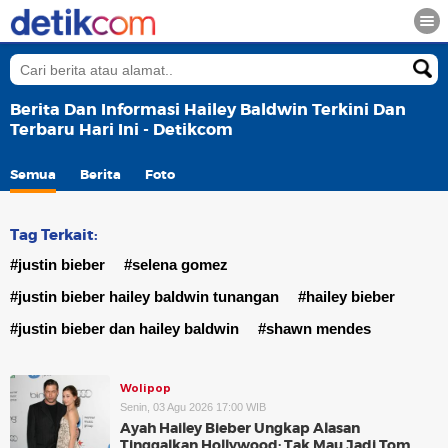
Berita Dan Informasi Hailey Baldwin Terkini Dan
Terbaru Hari Ini - Detikcom
Semua
Berita
Foto
Tag Terkait:
#justin bieber
#selena gomez
#justin bieber hailey baldwin tunangan
#hailey bieber
#justin bieber dan hailey baldwin
#shawn mendes
Wolipop
Senin, 03 Agu 2026 17:00 WIB
Ayah Hailey Bieber Ungkap Alasan
Tinggalkan Hollywood: Tak Mau Jadi Tom