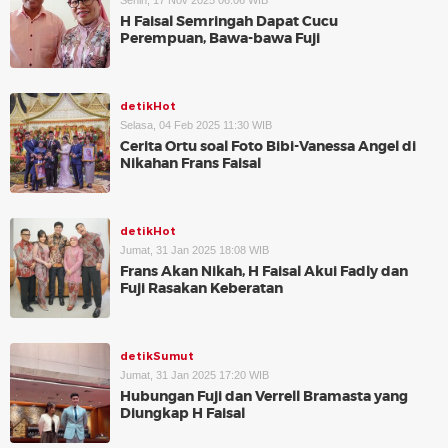
Senin, 17 Nov 2025 06:06 WIB
H Faisal Semringah Dapat Cucu
Perempuan, Bawa-bawa Fuji
detikHot
Selasa, 04 Feb 2025 11:30 WIB
Cerita Ortu soal Foto Bibi-Vanessa Angel di
Nikahan Frans Faisal
detikHot
Jumat, 31 Jan 2025 18:08 WIB
Frans Akan Nikah, H Faisal Akui Fadly dan
Fuji Rasakan Keberatan
detikSumut
Jumat, 31 Jan 2025 17:20 WIB
Hubungan Fuji dan Verrell Bramasta yang
Diungkap H Faisal