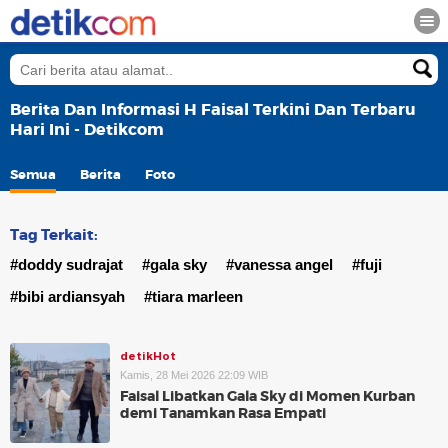
Berita Dan Informasi H Faisal Terkini Dan Terbaru
Hari Ini - Detikcom
Semua
Berita
Foto
Tag Terkait:
#doddy sudrajat
#gala sky
#vanessa angel
#fuji
#bibi ardiansyah
#tiara marleen
detikHot
Kamis, 28 Mei 2026 22:09 WIB
Faisal Libatkan Gala Sky di Momen Kurban
demi Tanamkan Rasa Empati