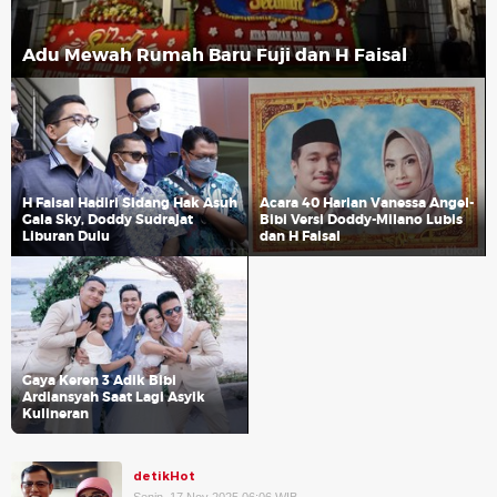
Adu Mewah Rumah Baru Fuji dan H Faisal
H Faisal Hadiri Sidang Hak Asuh
Acara 40 Harian Vanessa Angel-
Gala Sky, Doddy Sudrajat
Bibi Versi Doddy-Milano Lubis
Liburan Dulu
dan H Faisal
Gaya Keren 3 Adik Bibi
Ardiansyah Saat Lagi Asyik
Kulineran
detikHot