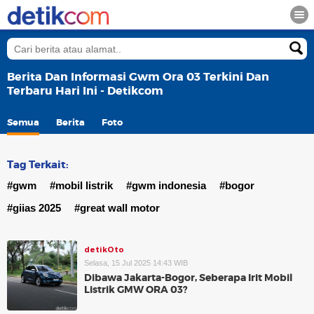
Berita Dan Informasi Gwm Ora 03 Terkini Dan
Terbaru Hari Ini - Detikcom
Semua
Berita
Foto
Tag Terkait:
#gwm
#mobil listrik
#gwm indonesia
#bogor
#giias 2025
#great wall motor
detikOto
Selasa, 15 Jul 2025 14:43 WIB
Dibawa Jakarta-Bogor, Seberapa Irit Mobil
Listrik GMW ORA 03?