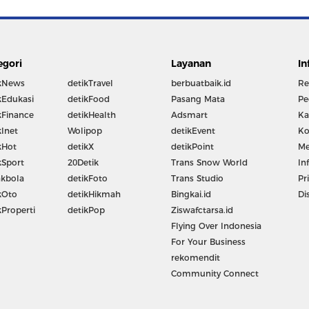
egori
Layanan
In
kNews
detikTravel
berbuatbaik.id
Re
kEdukasi
detikFood
Pasang Mata
Pe
kFinance
detikHealth
Adsmart
Ka
kInet
Wolipop
detikEvent
Ko
kHot
detikX
detikPoint
Me
kSport
20Detik
Trans Snow World
In
kbola
detikFoto
Trans Studio
Pr
kOto
detikHikmah
Bingkai.id
Di
kProperti
detikPop
Ziswafctarsa.id
Flying Over Indonesia
For Your Business
rekomendit
Community Connect