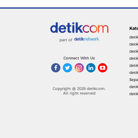
Kat
deti
part of
deti
deti
Connect With Us
deti
deti
deti
Sepa
deti
Copyright @ 2026 detikcom.
All right reserved
deti