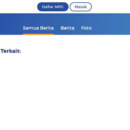
Daftar MPC
Masuk
Semua Berita
Berita
Foto
Terkait: