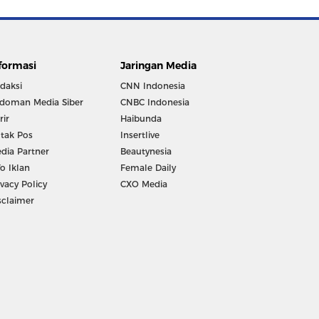
formasi
Jaringan Media
daksi
CNN Indonesia
doman Media Siber
CNBC Indonesia
rir
Haibunda
tak Pos
Insertlive
dia Partner
Beautynesia
fo Iklan
Female Daily
ivacy Policy
CXO Media
sclaimer