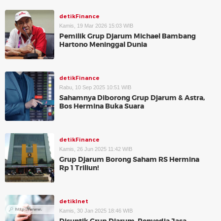
detikFinance
Kamis, 19 Mar 2026 15:03 WIB
Pemilik Grup Djarum Michael Bambang
Hartono Meninggal Dunia
detikFinance
Rabu, 10 Sep 2025 10:51 WIB
Sahamnya Diborong Grup Djarum & Astra,
Bos Hermina Buka Suara
detikFinance
Kamis, 26 Jun 2025 11:42 WIB
Grup Djarum Borong Saham RS Hermina
Rp 1 Triliun!
detikInet
Kamis, 30 Jan 2025 18:46 WIB