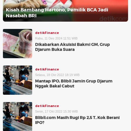
Kisah Bambang Hartono, Pemilik BCA Jadi
Nasabah BRI
detikFinance
Rabu, 11 Des 2024 11:51 WIB
Dikabarkan Akuisisi Bakmi GM, Grup
Djarum Buka Suara
detikFinance
Selasa, 18 Okt 2022 18:19 WIB
Mantap IPO, Blibli Jamin Grup Djarum
Nggak Bakal Cabut
detikFinance
Senin, 17 Okt 2022 15:30 WIB
Blibli.com Masih Rugi Rp 2,5 T, Kok Berani
IPO?