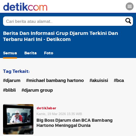
Berita Dan Informasi Grup Djarum Terkini Dan
Terbaru Hari Ini - Detikcom
Semua
Berita
Foto
Tag Terkait:
#djarum
#michael bambang hartono
#akuisisi
#bca
#blibli
#djarum group
detikJabar
Kamis, 19 Mar 2026 15:35 WIB
Big Boss Djarum dan BCA Bambang
Hartono Meninggal Dunia