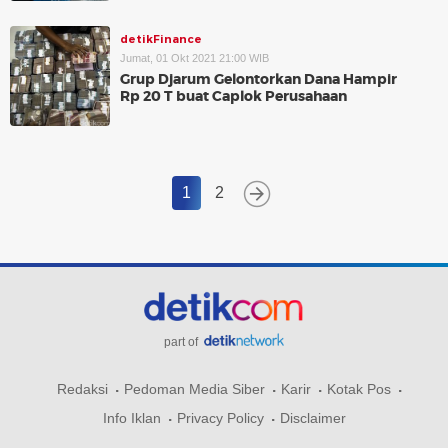
detikFinance
Jumat, 01 Okt 2021 21:00 WIB
Grup Djarum Gelontorkan Dana Hampir
Rp 20 T buat Caplok Perusahaan
1
2
part of
Redaksi
Pedoman Media Siber
Karir
Kotak Pos
Info Iklan
Privacy Policy
Disclaimer