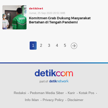
detikInet
Jumat, 25 Sep 2020 20:51 WIB
Komitmen Grab Dukung Masyarakat
Bertahan di Tengah Pandemi
1
2
3
4
5
part of
Redaksi
Pedoman Media Siber
Karir
Kotak Pos
Info Iklan
Privacy Policy
Disclaimer