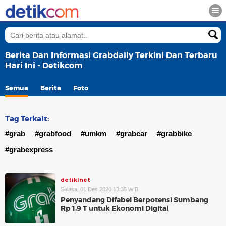
Berita Dan Informasi Grabdaily Terkini Dan Terbaru
Hari Ini - Detikcom
Semua
Berita
Foto
Tag Terkait:
#grab
#grabfood
#umkm
#grabcar
#grabbike
#grabexpress
detikInet
Selasa, 01 Des 2020 13:35 WIB
Penyandang Difabel Berpotensi Sumbang
Rp 1,9 T untuk Ekonomi Digital