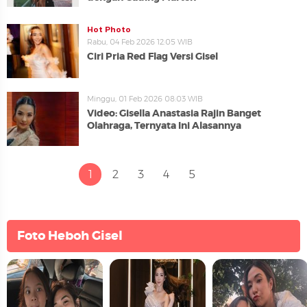
Hot Photo
Rabu, 04 Feb 2026 12:05 WIB
Ciri Pria Red Flag Versi Gisel
Minggu, 01 Feb 2026 08:03 WIB
Video: Gisella Anastasia Rajin Banget
Olahraga, Ternyata Ini Alasannya
1
2
3
4
5
Foto Heboh Gisel