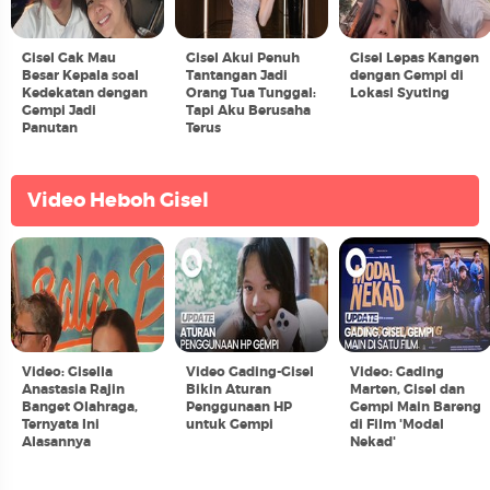
Gisel Gak Mau
Gisel Akui Penuh
Gisel Lepas Kangen
Besar Kepala soal
Tantangan Jadi
dengan Gempi di
Kedekatan dengan
Orang Tua Tunggal:
Lokasi Syuting
Gempi Jadi
Tapi Aku Berusaha
Panutan
Terus
Video Heboh Gisel
Video: Gisella
Video Gading-Gisel
Video: Gading
Anastasia Rajin
Bikin Aturan
Marten, Gisel dan
Banget Olahraga,
Penggunaan HP
Gempi Main Bareng
Ternyata Ini
untuk Gempi
di Film 'Modal
Alasannya
Nekad'