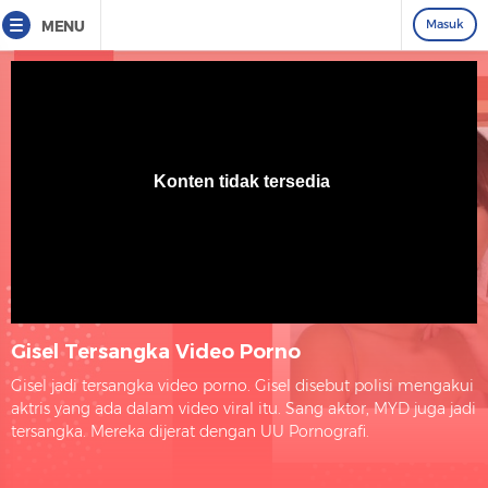
Masuk
MENU
Gisel Tersangka Video Porno
Gisel jadi tersangka video porno. Gisel disebut polisi mengakui
aktris yang ada dalam video viral itu. Sang aktor, MYD juga jadi
tersangka. Mereka dijerat dengan UU Pornografi.