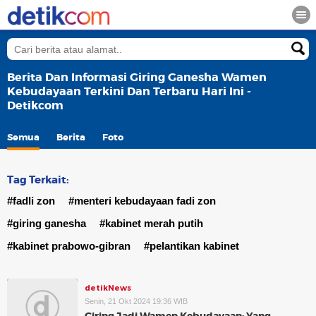
Berita Dan Informasi Giring Ganesha Wamen
Kebudayaan Terkini Dan Terbaru Hari Ini -
Detikcom
Semua
Berita
Foto
Tag Terkait:
#fadli zon
#menteri kebudayaan fadi zon
#giring ganesha
#kabinet merah putih
#kabinet prabowo-gibran
#pelantikan kabinet
detikNews
Senin, 21 Okt 2024 19:36 WIB