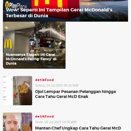
Wow! Seperti Ini Tampilan Gerai McDonald's
Terbesar di Dunia
Nuansanya Elegan! Ini Gerai
McDonald's Paling 'Fancy' di
Dunia
detikFood
Selasa, 04 Jul 2023 09:30 WIB
Ojol Lempar Pesanan Pelanggan hingga
Cara Tahu Gerai McD Enak
detikFood
Senin, 03 Jul 2023 14:30 WIB
Mantan Chef Ungkap Cara Tahu Gerai McD