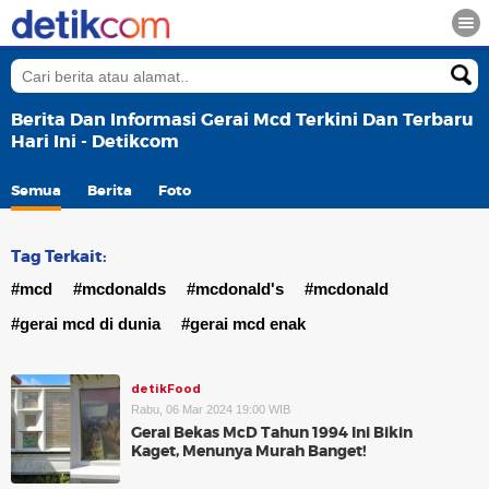
Berita Dan Informasi Gerai Mcd Terkini Dan Terbaru
Hari Ini - Detikcom
Semua
Berita
Foto
Tag Terkait:
#mcd
#mcdonalds
#mcdonald's
#mcdonald
#gerai mcd di dunia
#gerai mcd enak
detikFood
Rabu, 06 Mar 2024 19:00 WIB
Gerai Bekas McD Tahun 1994 Ini Bikin
Kaget, Menunya Murah Banget!