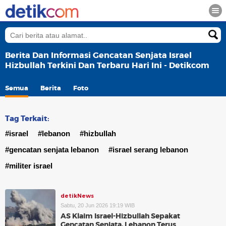
Berita Dan Informasi Gencatan Senjata Israel
Hizbullah Terkini Dan Terbaru Hari Ini - Detikcom
Semua
Berita
Foto
Tag Terkait:
#israel
#lebanon
#hizbullah
#gencatan senjata lebanon
#israel serang lebanon
#militer israel
detikNews
Sabtu, 20 Jun 2026 19:19 WIB
AS Klaim Israel-Hizbullah Sepakat
Gencatan Senjata, Lebanon Terus