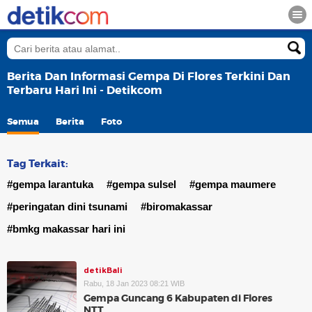
Berita Dan Informasi Gempa Di Flores Terkini Dan
Terbaru Hari Ini - Detikcom
Semua
Berita
Foto
Tag Terkait:
#gempa larantuka
#gempa sulsel
#gempa maumere
#peringatan dini tsunami
#biromakassar
#bmkg makassar hari ini
detikBali
Rabu, 18 Jan 2023 08:21 WIB
Gempa Guncang 6 Kabupaten di Flores
NTT