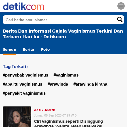
Berita Dan Informasi Gejala Vaginismus Terkini Dan
Terbaru Hari Ini - Detikcom
Semua
Berita
Foto
Tag Terkait:
#penyebab vaginismus
#vaginismus
#apa itu vaginismus
#arawinda
#arawinda kirana
#penyakit vaginismus
detikHealth
Jumat, 08 Sep 2023 07:29 WIB
Ciri Vaginismus seperti Disinggung
Arawinda, Wanita Tetap Bisa Pakai