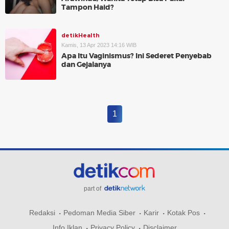
Tampon Haid?
detikHealth
Kamis, 13 Apr 2023 14:16 WIB
Apa Itu Vaginismus? Ini Sederet Penyebab
dan Gejalanya
1
part of
Redaksi
Pedoman Media Siber
Karir
Kotak Pos
Info Iklan
Privacy Policy
Disclaimer