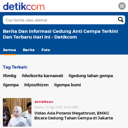
Berita Dan Informasi Gedung Anti Gempa Terkini
Dan Terbaru Hari Ini - Detikcom
Semua
Berita
Foto
Tag Terkait:
#bmkg
#dwikorita karnawati
#gedung tahan gempa
#gempa
#dyouthizen
#gempa bumi
detikNews
Selasa, 12 Agu 2025 15:03 WIB
Video Ada Potensi Megathrust, BMKG
Bicara Gedung Tahan Gempa di Jakarta