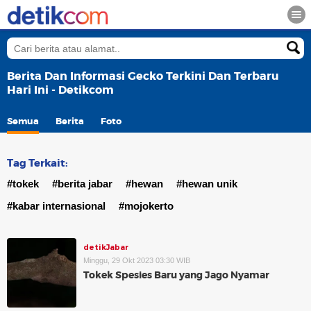
Berita Dan Informasi Gecko Terkini Dan Terbaru
Hari Ini - Detikcom
Semua
Berita
Foto
Tag Terkait:
#tokek
#berita jabar
#hewan
#hewan unik
#kabar internasional
#mojokerto
detikJabar
Minggu, 29 Okt 2023 03:30 WIB
Tokek Spesies Baru yang Jago Nyamar