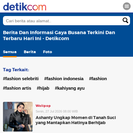
Berita Dan Informasi Gaya Busana Terkini Dan
Terbaru Hari Ini - Detikcom
Semua
Berita
Foto
Tag Terkait:
#fashion selebriti
#fashion indonesia
#fashion
#fashion artis
#hijab
#kahiyang ayu
Wolipop
Senin, 27 Jul 2026 08:00 WIB
Ashanty Ungkap Momen di Tanah Suci
yang Mantapkan Hatinya Berhijab