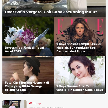
Dear Sofia Vergara, Gak Capek Stunning Mulu?
7 Gaya Shakira Tampil Seksi di
Deretan Topi Unik di Royal
Majalah, Buka-bukaan Soal
Ascot 2023
Berpisah dari Pique
Foto: Gaya Busana Nyentrik di
China yang Bikin Geleng-
7 Gaya Busana Ariel Tatum
geleng Kepala
yang Bikin Netizen Gagal Fokus
Wolipop