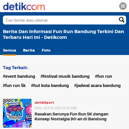
Berita Dan Informasi Fun Run Bandung Terkini Dan
Terbaru Hari Ini - Detikcom
Semua
Berita
Foto
Tag Terkait:
#event bandung
#festival musik bandung
#fun run
#fun run 5k
#hut kota bandung
#jadwal acara bandung
detikSport
Rabu, 25 Feb 2026 02:42 WIB
Rasakan Serunya Fun Run 5K dengan
Konsep Nostalgia 90-an di Bandung