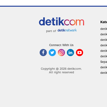
Kat
deti
part of
deti
deti
Connect With Us
deti
deti
deti
Sepa
deti
Copyright @ 2026 detikcom.
All right reserved
deti