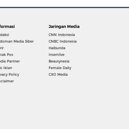
formasi
Jaringan Media
daksi
CNN Indonesia
doman Media Siber
CNBC Indonesia
rir
Haibunda
tak Pos
Insertlive
dia Partner
Beautynesia
fo Iklan
Female Daily
ivacy Policy
CXO Media
sclaimer