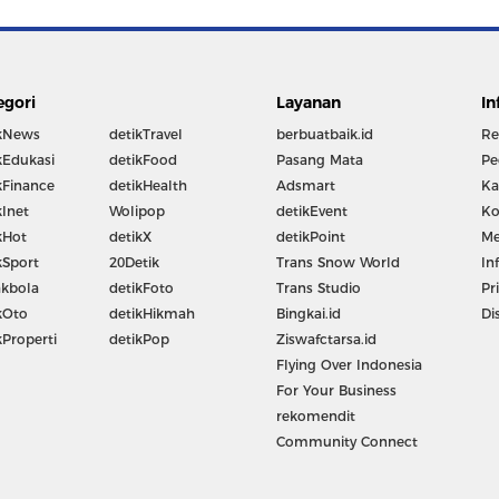
egori
Layanan
In
kNews
detikTravel
berbuatbaik.id
Re
kEdukasi
detikFood
Pasang Mata
Pe
kFinance
detikHealth
Adsmart
Ka
kInet
Wolipop
detikEvent
Ko
kHot
detikX
detikPoint
Me
kSport
20Detik
Trans Snow World
In
kbola
detikFoto
Trans Studio
Pr
kOto
detikHikmah
Bingkai.id
Di
kProperti
detikPop
Ziswafctarsa.id
Flying Over Indonesia
For Your Business
rekomendit
Community Connect