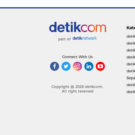
Kat
deti
part of
deti
deti
Connect With Us
deti
deti
deti
Sepa
deti
Copyright @ 2026 detikcom.
All right reserved
deti