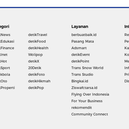
egori
Layanan
In
kNews
detikTravel
berbuatbaik.id
Re
kEdukasi
detikFood
Pasang Mata
Pe
kFinance
detikHealth
Adsmart
Ka
kInet
Wolipop
detikEvent
Ko
kHot
detikX
detikPoint
Me
kSport
20Detik
Trans Snow World
In
kbola
detikFoto
Trans Studio
Pr
kOto
detikHikmah
Bingkai.id
Di
kProperti
detikPop
Ziswafctarsa.id
Flying Over Indonesia
For Your Business
rekomendit
Community Connect