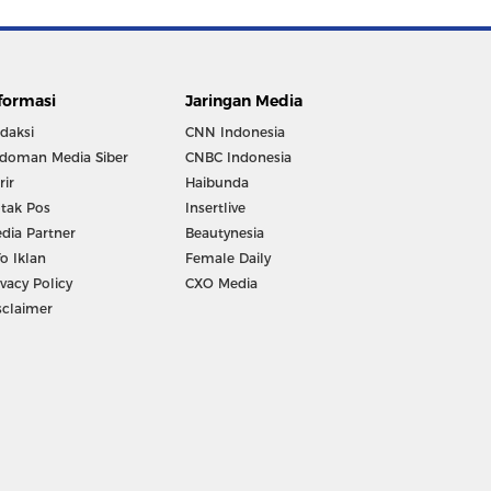
formasi
Jaringan Media
daksi
CNN Indonesia
doman Media Siber
CNBC Indonesia
rir
Haibunda
tak Pos
Insertlive
dia Partner
Beautynesia
fo Iklan
Female Daily
ivacy Policy
CXO Media
sclaimer