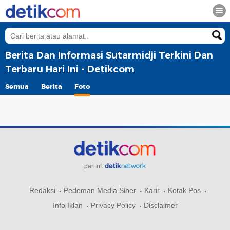
Berita Dan Informasi Sutarmidji Terkini Dan
Terbaru Hari Ini - Detikcom
Semua
Berita
Foto
part of
Redaksi
Pedoman Media Siber
Karir
Kotak Pos
Info Iklan
Privacy Policy
Disclaimer