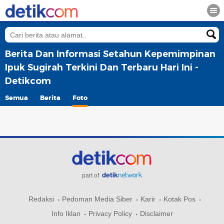
Berita Dan Informasi Setahun Kepemimpinan
Ipuk Sugirah Terkini Dan Terbaru Hari Ini -
Detikcom
Semua
Berita
Foto
part of
Redaksi
Pedoman Media Siber
Karir
Kotak Pos
Info Iklan
Privacy Policy
Disclaimer